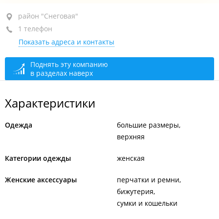
район "Снеговая", ул. Деревенская, 16
район "Снеговая"
1 телефон
ТЦ "Реми", бут. 40а
Показать адреса и контакты
+7 914 970-42-36
открыто: 10:00–18:30
Поднять эту компанию
в разделах наверх
Характеристики
Одежда
большие размеры
верхняя
Категории одежды
женская
Женские аксессуары
перчатки и ремни
бижутерия
сумки и кошельки