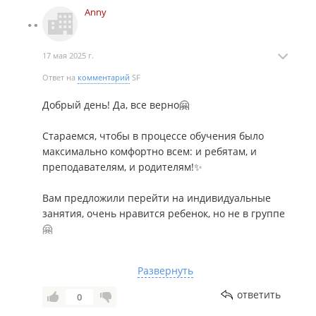
Anny
17 мая 2025 г.
Ответ на
комментарий
SF
Добрый день! Да, все верно🤗
Стараемся, чтобы в процессе обучения было
максимально комфортно всем: и ребятам, и
преподавателям, и родителям!✨
Вам предложили перейти на индивидуальные
занятия, очень нравится ребенок, но не в группе
🤗
Вам такой вариант не понравился, обдумывали
Развернуть
возможности, как же все же продолжить
работать, предложили другой вариант, группу
ответить
0
распределили, для уделения большего