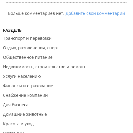
количества внимания, уже полуиндивидуальная
основа, и чтобы по стоимости вам было удобно,
Больше комментариев нет.
Добавить свой комментарий
но к сожалению да, без взаимного уважения, без
желания развития с обеих сторон -
сотрудничество невозможно🌿
РАЗДЕЛЫ
Транспорт и перевозки
Надеюсь вы найдете себе ту самую студию, где
Отдых, развлечения, спорт
вам будет максимально комфортно🤗
Общественное питание
Недвижимость, строительство и ремонт
Услуги населению
Финансы и страхование
Снабжение компаний
Для бизнеса
Домашние животные
Красота и уход