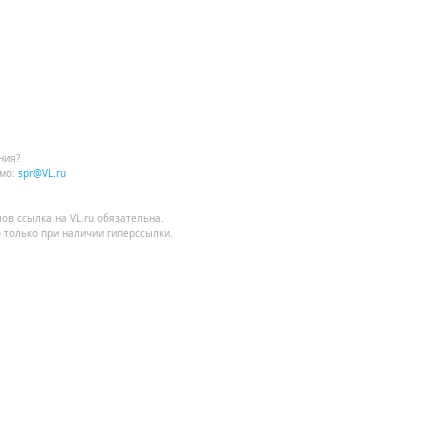
ния?
мо:
spr@VL.ru
лов
ссылка на VL.ru
обязательна.
 только при наличии гиперссылки.