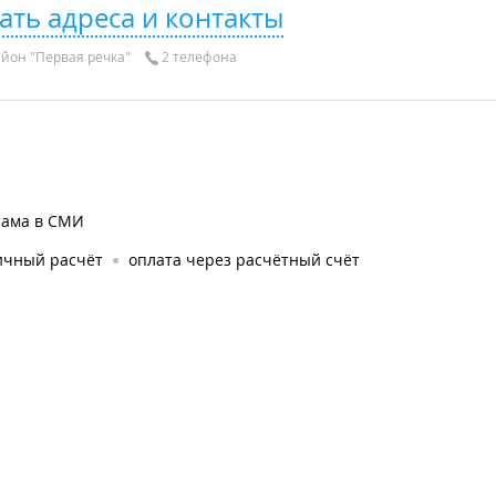
ать адреса и контакты
йон "Первая речка"
2 телефона
лама в СМИ
ичный расчёт
оплата через расчётный счёт