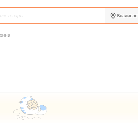
Владивос
енна