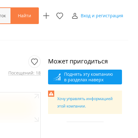
Найти
ток
Вход и регистрация
Может пригодиться
Посещений: 18
Поднять эту компанию
в разделах наверх
Хочу управлять информацией
этой компании.