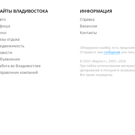
САЙТЫ ВЛАДИВОСТОКА
ИНФОРМАЦИЯ
вто
Справка
фиша
Вакансии
ино
Контакты
азы отдыха
едвижимость
Обнаружили ошибку, есть предложе
овости
Отправьте нам
сообщение
или пись
бъявления
© ООО «Фарпост», 2003—2026
абота во Владивостоке
При любом использовании материа
Цитирование в Интернете возможно
правочник компаний
Все права защищены.