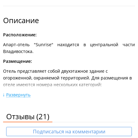
Описание
Расположение:
Апарт-отель "Sunrise" находится в центральной части
Владивостока.
Размещение:
Отель представляет собой двухэтажное здание с
огороженной, охраняемой территорией. Для размещения в
отеле имеются номера нескольких категорий:
Номер "Стандарт".
Площадь - 12 кв.м. Двухместное
Развернуть
размещение (+1 дополнительно).
Комплектация: кровать двуспальная, кресло-
Отзывы
(21)
кровать; кухонный гарнитур; ванная комната с душевой
кабиной, сан. узлом, стиральной машиной, туалетными
Подписаться на комментарии
принадлежностями, феном и зеркалом; холодильник,