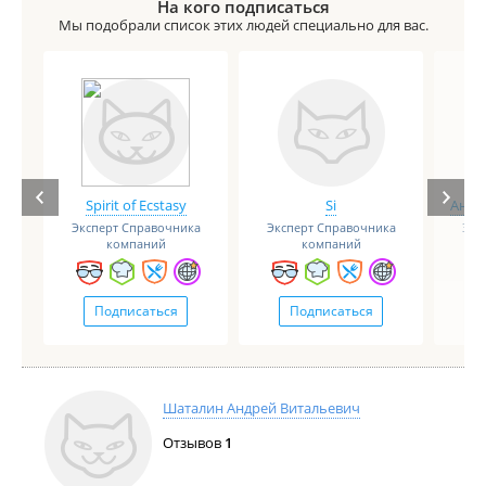
На кого подписаться
Мы подобрали список этих людей специально для вас.
Spirit of Ecstasy
Si
Анге
Эксперт Справочника
Эксперт Справочника
Экс
компаний
компаний
Подписаться
Подписаться
Шаталин Андрей Витальевич
Отзывов
1