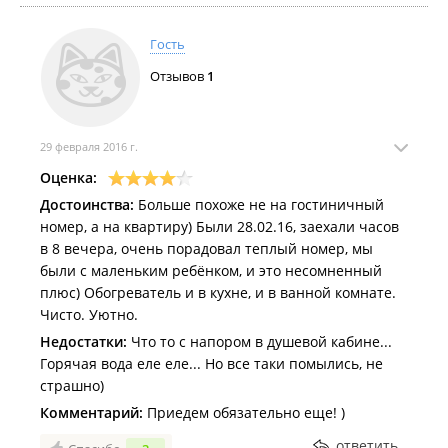
действительности): дешевый ремонт с темно-
зелеными депрессивными стенами; "убитая"
Гость
мебель - такая же дешевка; гнилой затхлый запах
Отзывов
1
старья в номере; замызганные стены, двери и
кафель в ванной; душевая кабина, покрытая
плесенью стоит на кирпичах; шкаф в комнате
отсутствует, поэтому все вещи приходилось
29 февраля 2016 г.
размещать на сушилке. Перебои с холодной водой
Оценка:
(в момент принятия душа внезапно пропадает
Достоинства:
Больше похоже не на гостиничный
холодная вода и вас ошпаривает горячая). Из семи
номер, а на квартиру) Были 28.02.16, заехали часов
дней проживания два дня не убирали номер
в 8 вечера, очень порадовал теплый номер, мы
вообще (приходилось настоятельно требовать
были с маленьким ребёнком, и это несомненный
прибрать номер, вынести мусор, поменять
плюс) Обогреватель и в кухне, и в ванной комнате.
полотенца, принести туалетную бумагу и мыло).
Чисто. Уютно.
Белые полотенца серо-землистого цвета
Недостатки:
Что то с напором в душевой кабине...
(неизвестно где и как их стирают).
Горячая вода еле еле... Но все таки помылись, не
страшно)
Комментарий:
Приедем обязательно еще! )
ответить