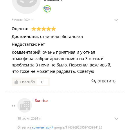
Информацию уточнять у администартора.
Услуги питания:
8 июня 2024 г.
В каждом номере имеется оборудованная кухонная зона для
Оценка:
приготовления еды.
Достоинства:
отличная обстановка
Услуги:
Недостатки:
нет
Отель организует за дополнительную плату:
Комментарий:
очень приятная и уютная
Трансфер с аэропорта;
атмосфера, забронировал номер на 3 ночи, и
Завтрак;
проблем за 3 ночи не было. Персонал вежливый,
Визовое приглашение гостям из других стран;
что тоже не может не радовать. Советую
Хранение ценных вещей (сейф/камера хранения);
Аренду авто.
ответить
Спасибо
0
Гостиница в
Едином реестре объектов классификации в
сфере туристской индустрии
.
Sunrise
18 июня 2024 г.
Ответ на
комментарий
google/114396928959463994125