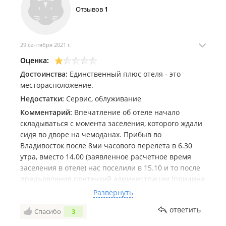
Отзывов
1
29 сентября 2021 г.
Оценка:
Достоинства:
Единственный плюс отеля - это
месторасположение.
Недостатки:
Сервис, облуживание
Комментарий:
Впечатление об отеле начало
складываться с момента заселения, которого ждали
сидя во дворе на чемоданах. Прибыв во
Владивосток после 8ми часового перелета в 6.30
утра, вместо 14.00 (заявленное расчетное время
заселения в отеле) нас поселили в 15.10 и то после
предъявления претензий администрации (причина
задержки по словам администратора: некому убрать
Развернуть
номер и ей придется лично заняться уборкой).
ответить
Спасибо
3
Поднявшись на второй этаж и увидев номер, мы
были в шоке (фотографии не соответствуют