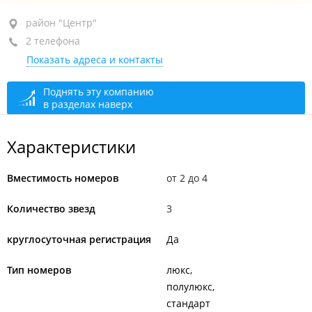
район "Центр", ул. Фонтанная, 59
район "Центр"
2 телефона
+7 (423) 248-58-48
Показать адреса и контакты
+7 950 299-58-48
круглосуточно
Поднять эту компанию
в разделах наверх
Характеристики
Вместимость номеров
от 2 до 4
Количество звезд
3
круглосуточная регистрация
Да
Тип номеров
люкс
полулюкс
стандарт