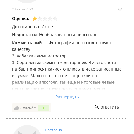
23 июля 2022 г.
Оценка:
Достоинства:
Их нет
Недостатки:
Необразованный персонал
Комментарий:
1. Фотографии не соответствуют
качеству
2. Хабалка администратор
3. Серо-левые схемы в «ресторане». Вместо счёта
на бар приносят какие-то плюсы в чеке записанные
в сумме. Мало того, что нет лицензии на
реализацию алкоголя, так ещё и итоговые левые
цены не соответствуют заявленному в меню.
Вместо решения конфликтов, персонал начинает
Развернуть
хамить и вести неадекватные разговоры в стиле «ну
ответить
Спасибо
1
вы понимаете, я не могу уменьшить цену».
Надеюсь налоговая к вам нагрянет
Светлана