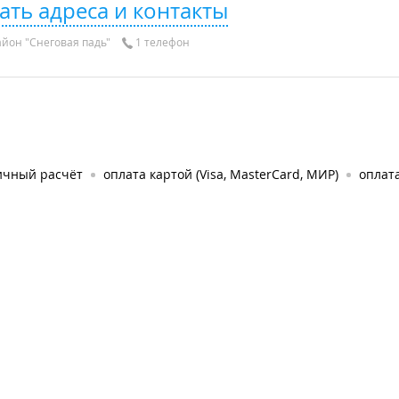
ать адреса и контакты
йон "Снеговая падь"
1 телефон
ичный расчёт
оплата картой (Visa, MasterCard, МИР)
оплата