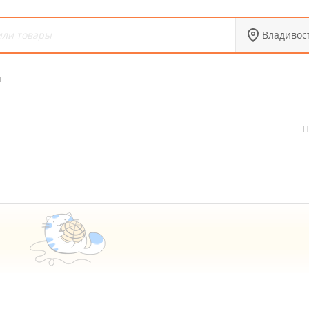
Владивос
н
П