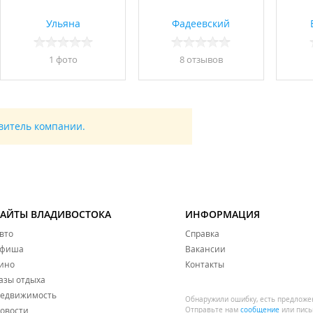
Ульяна
Фадеевский
1 фото
8 отзывов
авитель компании.
САЙТЫ ВЛАДИВОСТОКА
ИНФОРМАЦИЯ
вто
Справка
фиша
Вакансии
ино
Контакты
азы отдыха
едвижимость
Обнаружили ошибку, есть предложе
овости
Отправьте нам
сообщение
или пись