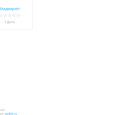
Владмаркет
1 фото
ния?
мо:
spr@VL.ru