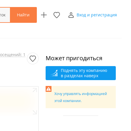
Найти
ток
Вход и регистрация
осещений: 1
Может пригодиться
Поднять эту компанию
в разделах наверх
Хочу управлять информацией
этой компании.