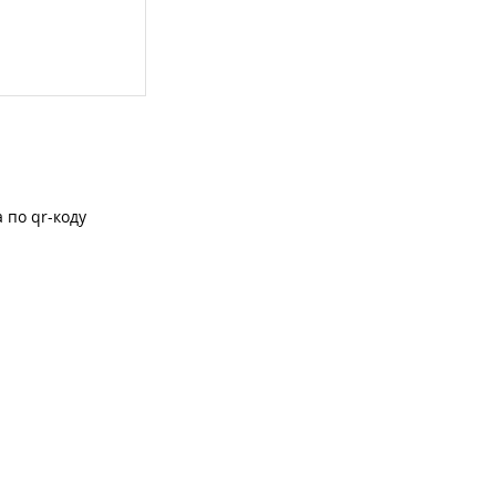
 по qr-коду