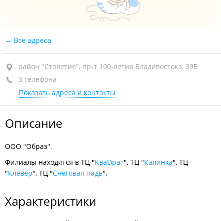
Все адреса
район "Столетие", пр-т 100-летия Владивостока, 39Б
3 телефона
Показать адреса и контакты
Описание
ООО "Образ".
Филиалы находятся в ТЦ "
КваDрат
", ТЦ "
Калинка
", ТЦ
"
Клевер
", ТЦ "
Снеговая падь
".
Характеристики