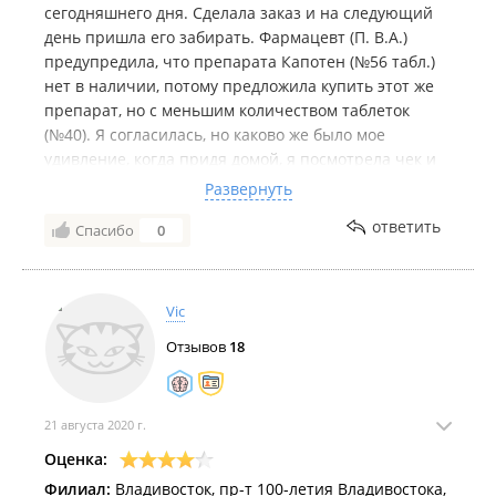
сегодняшнего дня. Сделала заказ и на следующий
день пришла его забирать. Фармацевт (П. В.А.)
предупредила, что препарата Капотен (№56 табл.)
нет в наличии, потому предложила купить этот же
препарат, но с меньшим количеством таблеток
(№40). Я согласилась, но каково же было мое
удивление, когда придя домой, я посмотрела чек и
увидела, что пробили Капотен № 56 табл., вместо
Развернуть
№40, который стоит на 80 рублей дороже. Да, деньги
ответить
Спасибо
0
небольшие, но кто знает скольких еще людей
обсчитали в этой аптеке?
Так что, покупатели, будьте внимательны!!!
Vic
Отзывов
18
21 августа 2020 г.
Оценка:
Филиал:
Владивосток, пр-т 100-летия Владивостока,