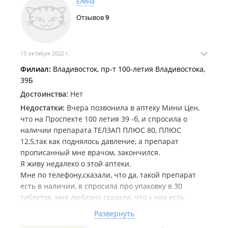
Елена
Отзывов
9
15 октября 2022 г.
Филиал:
Владивосток, пр-т 100-летия Владивостока,
39Б
Достоинства:
Нет
Недостатки:
Вчера позвонила в аптеку Мини Цен,
что на Проспекте 100 летия 39 -б, и спросила о
наличии препарата ТЕЛЗАП ПЛЮС 80, ПЛЮС
12,5,так как поднялось давление, а препарат
прописанный мне врачом, закончился.
Я живу недалеко о этой аптеки.
Мне по телефону,сказали, что да, такой препарат
есть в наличии, я спросила про упаковку в 30
таблеток, мне любезно сказали, что у них есть
упаковки только по 90 таб, но они пачку делял, и что
Развернуть
30 таблеток будет стоить 520 руб.