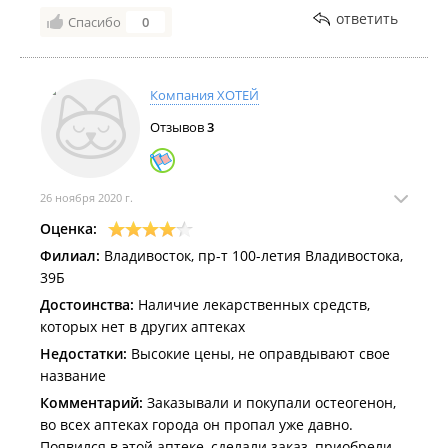
ответить
ЗА ЭТО ОТВЕЧАЛ.
Спасибо
0
БЫЛА В АПТЕКЕ, СЕГОДНЯ 15 ОКТЯБРЯ, В 12-30.
ПРОШУ ПРИНЯТЬ МЕРЫ К РАБОТНИКУ АПТЕКИ И
НПЕАЗАТЬ ЕЕ ЗА ГРУБОСТЬ, ХАМСТВО И
Компания ХОТЕЙ
ОСТАВЛЕНИЕ ЧЕЛОВЕКА БЕЗ МЕДИКАМЕНТОЗНОЙ
Отзывов
3
ПОМОЩИ, ПРИ ГИПЕРТОНИЧЕСКОМ КРИЗ
26 ноября 2020 г.
Оценка:
Филиал:
Владивосток, пр-т 100-летия Владивостока,
39Б
Достоинства:
Наличие лекарственных средств,
которых нет в других аптеках
Недостатки:
Высокие цены, не оправдывают свое
название
Комментарий:
Заказывали и покупали остеогенон,
во всех аптеках города он пропал уже давно.
Появился в этой аптеке, сделали заказ, приобрели.