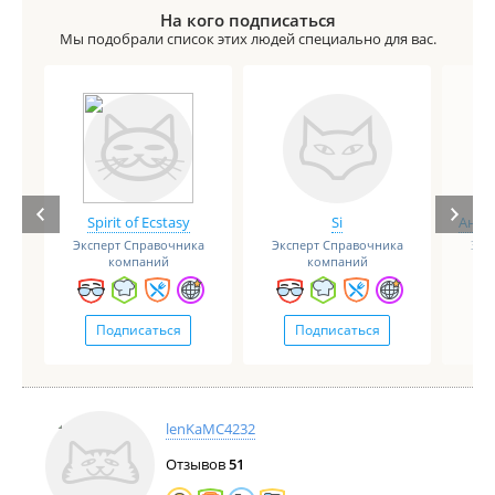
хорошая аптека, переодически заказываем через
На кого подписаться
приложение конечно , разную продукцию .
Мы подобрали список этих людей специально для вас.
Spirit of Ecstasy
Si
Анге
Эксперт Справочника
Эксперт Справочника
Экс
компаний
компаний
Подписаться
Подписаться
lenKaMC4232
Отзывов
51