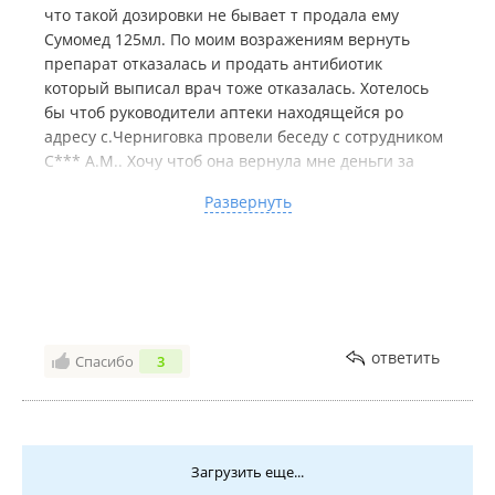
что такой дозировки не бывает т продала ему
Сумомед 125мл. По моим возражениям вернуть
препарат отказалась и продать антибиотик
который выписал врач тоже отказалась. Хотелось
бы чтоб руководители аптеки находящейся ро
адресу с.Черниговка провели беседу с сотрудником
С*** А.М.. Хочу чтоб она вернула мне деньги за
ненужное мне лекарство и извинилась за свое
Развернуть
хамство. Сумамед дозировкой 125 назначают
маленьким деткам а не 8-ми летним. В данной
аптеке вообще стало ужасно неприятно
обслуживаться. Пров зор С*** всегда хамит и всегда
недовольна. Ранее она работала в др. Аптеке и из-
за нее так же не хотелось даже туда заходить.
Разница в цене между препаратом который она
ответить
Спасибо
3
продала и который выписал врач 260 рублей. Для
меня это очень ощутимо.
Загрузить еще...