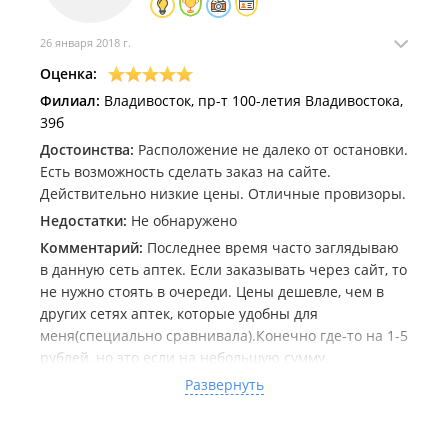
26 января 2018 г.
Оценка:
Филиал:
Владивосток, пр-т 100-летия Владивостока,
39б
Достоинства:
Расположение не далеко от остановки.
Есть возможность сделать заказ на сайте.
Действительно низкие цены. Отличные провизоры.
Недостатки:
Не обнаружено
Комментарий:
Последнее время часто заглядываю
в данную сеть аптек. Если заказывать через сайт, то
не нужно стоять в очереди. Цены дешевле, чем в
других сетях аптек, которые удобны для
меня(специально сравнивала).Конечно где-то на 1-5
рублей, но это если на небольшую сумму.
Заказывала кальцемин-120 таблеток. В других сетях
Развернуть
он стоил 770-800 рублей, я же заказала за 696
рублей. 100 рублей выгода.
Иногда захожу за витаминками или за каплями.