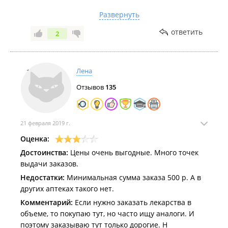
рассчитанный на тех кто гороши считает и со
Развернуть
всем мирится. На русский народ.минимальная
стоимость 500р вас расстроили... аяяй)))
ответить
2
переживете. Зато какая большая сеть доя
самовывоза. Самовывозите и дальше.
Лена
Отзывов
135
21 февраля 2019 г.
Оценка:
Достоинства:
Цены очень выгодные. Много точек
выдачи заказов.
Недостатки:
Минимальная сумма заказа 500 р. А в
других аптеках такого нет.
Комментарий:
Если нужно заказать лекарства в
объеме, то покупаю тут, но часто ищу аналоги. И
поэтому заказываю тут только дорогие. Н