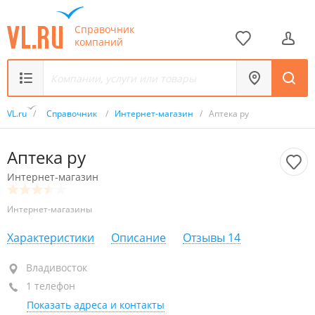
Справочник
компаний
VL.ru
/
Справочник
/
Интернет-магазин
/
Аптека ру
Аптека ру
Интернет-магазин
Интернет-магазины
Характеристики
Описание
Отзывы
14
Владивосток
Владивосток
1 телефон
круглосуточно
Показать адреса и контакты