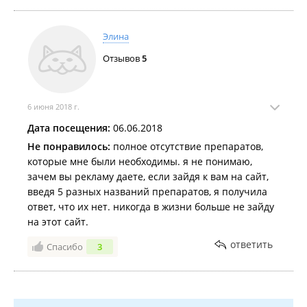
очень качественно, аптека прямо рядом с домом(это
плюс не самого интернет- магазина, конечно),
фармацевт всегда готов предоставить информацию
Элина
по всем препаратам. Также комплексы витаминов
Отзывов
5
всегда дешевле, чем в остальных аптеках.
Также у них накапливаются "витаминки".
Соотношение к рублю 1 к 1. Мелочь, но приятно.
6 июня 2018 г.
Дата посещения:
06.06.2018
Не понравилось:
полное отсутствие препаратов,
которые мне были необходимы. я не понимаю,
зачем вы рекламу даете, если зайдя к вам на сайт,
введя 5 разных названий препаратов, я получила
ответ, что их нет. никогда в жизни больше не зайду
на этот сайт.
ответить
Спасибо
3