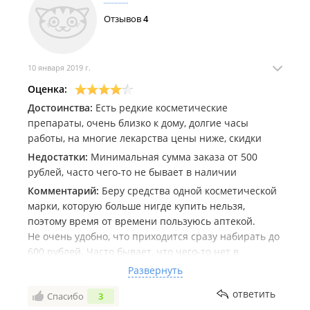
Отзывов
4
10 января 2019 г.
Оценка:
Достоинства:
Есть редкие косметические
препараты, очень близко к дому, долгие часы
работы, на многие лекарства цены ниже, скидки
Недостатки:
Минимальная сумма заказа от 500
рублей, часто чего-то не бывает в наличии
Комментарий:
Беру средства одной косметической
марки, которую больше нигде купить нельзя,
поэтому время от времени пользуюсь аптекой.
Не очень удобно, что приходится сразу набирать до
600 рублей. Часто бывает, что чего-то нет в
наличии, а заказ может быть сделан именно из-за
Развернуть
этого, приходится или подбирать что-то другое , или
ответить
Спасибо
3
отменять полностью. Заказы упакованы надежно и