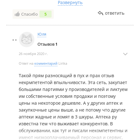
На более недорогие лекарства разница в ценах
Развернуть
тоже значительная: то, что в других аптеках стоит
ответить
Спасибо
5
640 и 690, здесь 550, да элементарно растительные
чаи одной марки здесь по 66-68 руб против 107-110
в других. Все цены указываю с учётом максимально
Юля
возможных скидок за предзаказ/промокодов.
Отзывов
1
Интерфейс сайта нормальный, заказ делать
26 ноября 2020 г.
достаточно удобно. Первый заказ был готов и
доставлен в аптеку, как и рассчитывалось при
Ответ на
комментарий
Lirika
оформлении, на следующий день, об этом
Такой прям разносящий в пух и прах отзыв
известили и по смс, и даже позвонили.
некрмпетентой впыльчивости. Эта сеть, закупает
большими партиями у производителей и ликтуем
В общем, пока нареканий никаких нет, буду
им собственные условия продажи и поэтому
пользоваться)
цены на некоторое дешевле. А у других аптек и
закупкочные цены выше, а не потому что другие
аптеки жадные и ломят в 3 шкуры. Аптека ру
известна тем что выживает конкурентов. В
обслуживании, как тут и писали некомпетентны и
имеют низкооплачиваемый персонал и сервис,