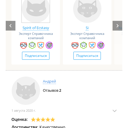
Spirit of Ecstasy
Si
Анге
Эксперт Справочника
Эксперт Справочника
Экс
компаний
компаний
Подписаться
Подписаться
Андрей
Отзывов
2
1 августа 2020 г.
Оценка:
Достоинства:
Качественно