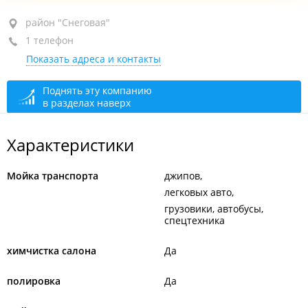
район "Снеговая", ул. Выселковая, 87
район "Снеговая"
1 телефон
+7 964 443-33-99
Показать адреса и контакты
закрыто, откроется в 09:00
Поднять эту компанию
в разделах наверх
Характеристики
Мойка транспорта
джипов
легковых авто
грузовики, автобусы,
спецтехника
химчистка салона
Да
полировка
Да