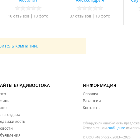
16 отзывов
|
10 фото
37 отзывов
|
18 фото
авитель компании.
САЙТЫ ВЛАДИВОСТОКА
ИНФОРМАЦИЯ
вто
Справка
фиша
Вакансии
ино
Контакты
азы отдыха
едвижимость
Обнаружили ошибку, есть предложе
овости
Отправьте нам
сообщение
или пись
бъявления
© ООО «Фарпост», 2003—2026