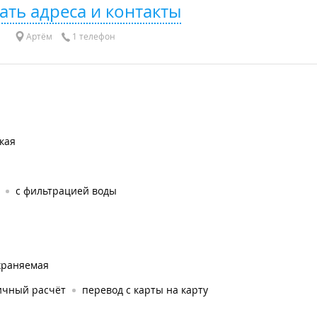
ать адреса и контакты
Артём
1 телефон
кая
с фильтрацией воды
храняемая
ичный расчёт
перевод с карты на карту