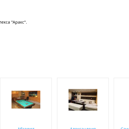
екса "Аракс".
Абсолют
Александрия
Сау