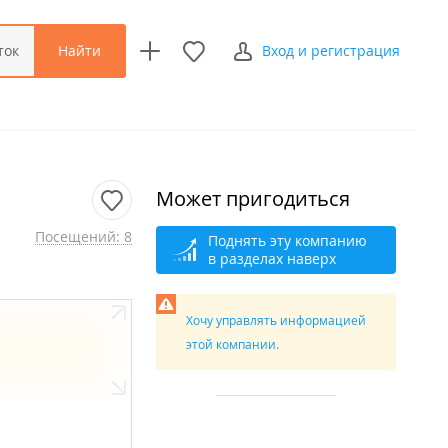
Найти
ток
Вход и регистрация
Может пригодиться
Посещений: 8
Поднять эту компанию
в разделах наверх
Хочу управлять информацией
этой компании.