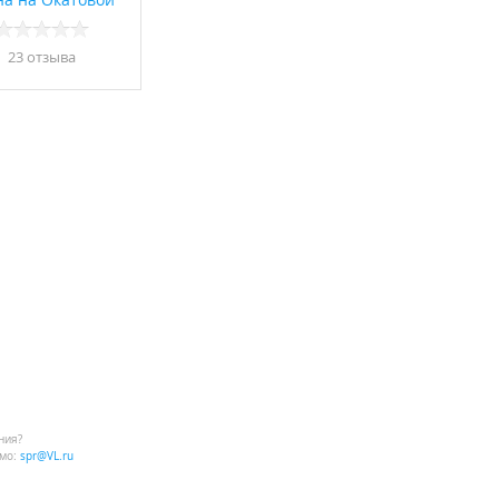
23 отзывa
ния?
мо:
spr@VL.ru