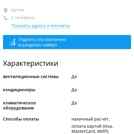
Артём, ул. Площадь Ленина, 4
Артём
2 телефона
вход с торца здания
Показать адреса и контакты
+7 914 976-88-86
магазин
+7 914 960-70-52
установка, монтаж
Поднять эту компанию
в разделах наверх
сегодня закрыто
Характеристики
вентиляционные системы
Да
кондиционеры
Да
климатическое
Да
оборудование
Способы оплаты
наличный расчёт
оплата картой (Visa,
MasterCard, МИР)