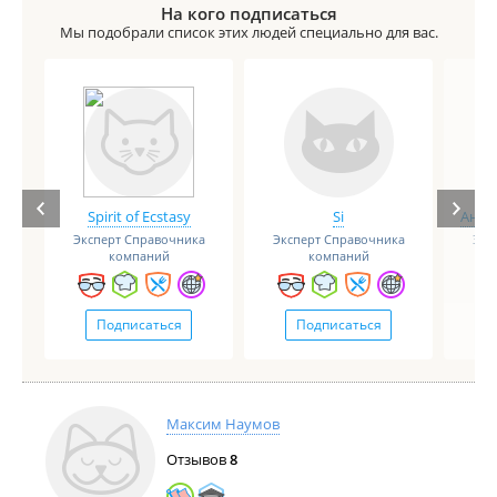
На кого подписаться
Мы подобрали список этих людей специально для вас.
Spirit of Ecstasy
Si
Анге
Эксперт Справочника
Эксперт Справочника
Экс
компаний
компаний
Подписаться
Подписаться
Максим Наумов
Отзывов
8