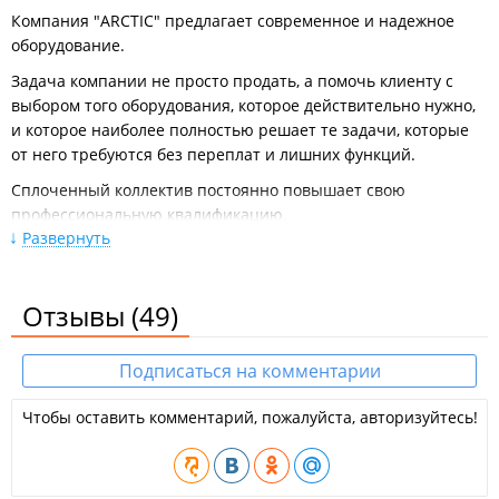
Компания "ARCTIC" предлагает современное и надежное
оборудование.
Задача компании не просто продать, а помочь клиенту с
выбором того оборудования, которое действительно нужно,
и которое наиболее полностью решает те задачи, которые
от него требуются без переплат и лишних функций.
Сплоченный коллектив постоянно повышает свою
профессиональную квалификацию.
Развернуть
У компании свои бригады монтажников. Установка быстро и
качественно, даже в сезон.
Отзывы
(49)
Работа по г. Владивостоку, г. Артему и Надеждинскому р-
ну.
Подписаться на комментарии
Подробная консультация по ремонту и обслуживанию
техники. Гарантия.
Чтобы оставить комментарий, пожалуйста, авторизуйтесь!
ИП Данилов Е. С.