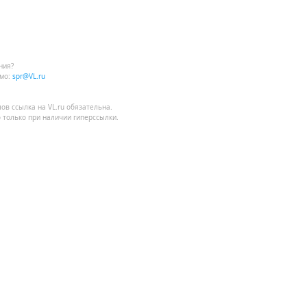
ния?
мо:
spr@VL.ru
лов
ссылка на VL.ru
обязательна.
 только при наличии гиперссылки.