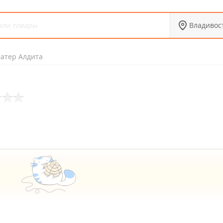
Владивос
атер Алдита