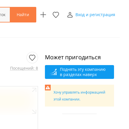
Найти
ток
Вход и регистрация
Может пригодиться
Посещений: 8
Поднять эту компанию
в разделах наверх
Хочу управлять информацией
этой компании.