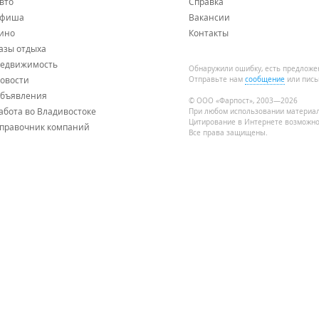
вто
Справка
фиша
Вакансии
ино
Контакты
азы отдыха
едвижимость
Обнаружили ошибку, есть предложе
овости
Отправьте нам
сообщение
или пись
бъявления
© ООО «Фарпост», 2003—2026
абота во Владивостоке
При любом использовании материа
Цитирование в Интернете возможно
правочник компаний
Все права защищены.