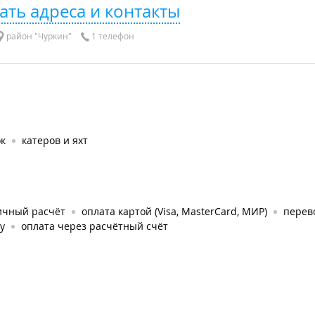
ать адреса и контакты
район "Чуркин"
1 телефон
ок
катеров и яхт
ичный расчёт
оплата картой (Visa, MasterCard, МИР)
перев
у
оплата через расчётный счёт