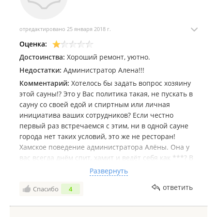
отредактировано 25 января 2018 г.
Оценка:
Достоинства:
Хороший ремонт, уютно.
Недостатки:
Администратор Алена!!!
Комментарий:
Хотелось бы задать вопрос хозяину
этой сауны!? Это у Вас политика такая, не пускать в
сауну со своей едой и спиртным или личная
инициатива ваших сотрудников? Если честно
первый раз встречаемся с этим, ни в одной сауне
города нет таких условий, это же не ресторан!
Хамское поведение администратора Алёны. Она у
вас всегда днём спит, хамит и ведёт себя как ***? В
вашу сауну точно пока не ногой, пока
Развернуть
администратора не смените!!! Жаль что такую
ответить
Спасибо
4
уютную сауну портит такой администратор!