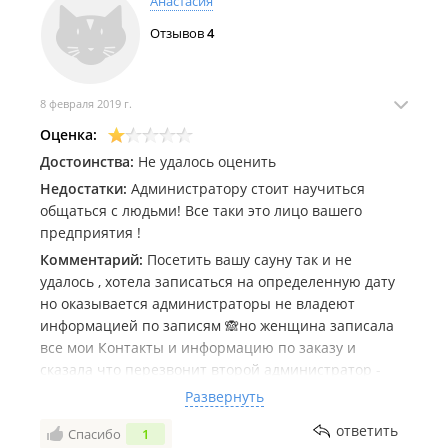
Анастасия
Отзывов
4
8 февраля 2019 г.
Оценка:
Достоинства:
Не удалось оценить
Недостатки:
Администратору стоит научиться
общаться с людьми! Все таки это лицо вашего
предприятия !
Комментарий:
Посетить вашу сауну так и не
удалось , хотела записаться на определенную дату
но оказывается администраторы не владеют
информацией по записям 🙈но женщина записала
все мои Контакты и информацию по заказу и
сказала что перезвонит второй администратор -
прождав 2 дня и не получив звонка я позвонила
Развернуть
сама и решила уточнить , т.к дата приближается а я
ответить
Спасибо
1
ещё ничего нового не искала .... в итоге я услышала