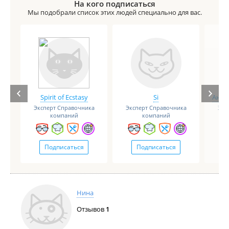
На кого подписаться
Мы подобрали список этих людей специально для вас.
Spirit of Ecstasy
Si
Анге
Эксперт Справочника
Эксперт Справочника
Экс
компаний
компаний
Подписаться
Подписаться
Нина
Отзывов
1