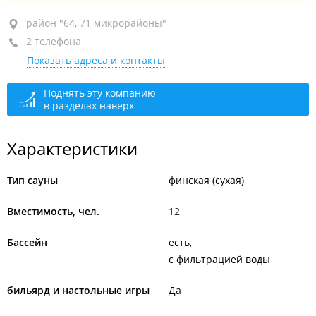
район "64, 71 микрорайоны", ул. Адмирала
район "64, 71 микрорайоны"
Кузнецова, 42Б
2 телефона
Показать адреса и контакты
+7 (423) 280-81-00
+7 967 958-81-00
Поднять эту компанию
в разделах наверх
круглосуточно
Характеристики
Тип сауны
финская (сухая)
Вместимость, чел.
12
Бассейн
есть
с фильтрацией воды
бильярд и настольные игры
Да