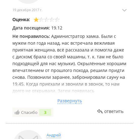
19 декабря 2017 г.
Оценка:
Дата посещения:
19.12
Не понравилось:
Администратор хамка. Были с
мужем пол года назад, нас встречала вежливая
приятная женщина, всё рассказала и помогла даже
с диском( брала со своей машины, т. к. там не было
подходящей для нас музыки). Окрылённые хорошим
впечатлением от прошлого похода, решили придти
снова. Позвонили заранее, забронировали сауну на
19.45. Когда приехали и звонили в звонок, то нам
долго не открывали. Затем появилась
недоброжелательная, заспанная женщина, которая
Развернуть
в грубой форме объяснила что со своим нельзя,
надо заказывать только у них, но видя что мы
ответить
Спасибо
3
можем и уйти разрешила нам остаться( раз
приехали). Перед выходом заставила собрать
бильярдные шары в треугольник, как были, сказала
Андрей
что их надо посчитать, и ровно минута в минуту