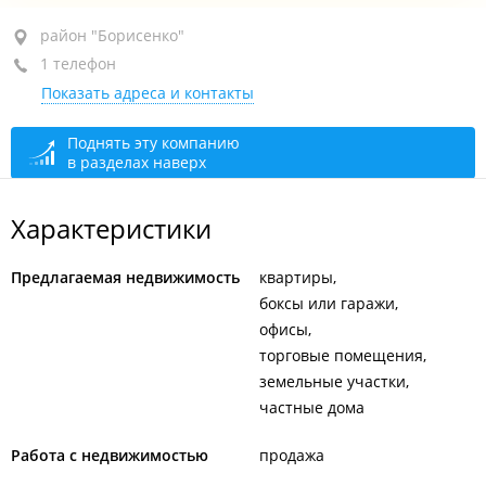
район "Борисенко", ул. Борисенко, 17
район "Борисенко"
1 телефон
+7 902 480-51-48
Показать адреса и контакты
сегодня закрыто
Поднять эту компанию
в разделах наверх
Характеристики
Предлагаемая недвижимость
квартиры
боксы или гаражи
офисы
торговые помещения
земельные участки
частные дома
Работа с недвижимостью
продажа