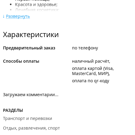
Красота и здоровье;
Лечебная косметика;
Товары для мам и малыша;
Развернуть
Планирование семьи;
Забота о зрении;
Сопутствующие товары.
Характеристики
ООО "Летавица".
Предварительный заказ
по телефону
ООО "Панакс".
ООО "Армада".
Способы оплаты
наличный расчёт
оплата картой (Visa,
Филиал находится в ТК "
3-я рабочая
".
MasterCard, МИР)
оплата по qr-коду
Загружаем комментарии...
РАЗДЕЛЫ
Транспорт и перевозки
Отдых, развлечения, спорт