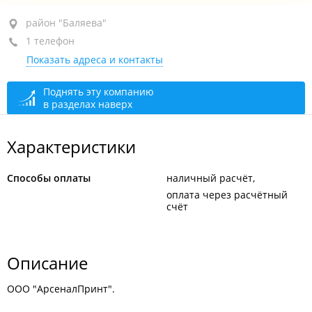
район "Баляева", ул. Сабанеева, 14В
район "Баляева"
1 телефон
+7 914 705-33-01
Показать адреса и контакты
сегодня закрыто
Поднять эту компанию
в разделах наверх
Характеристики
Способы оплаты
наличный расчёт
оплата через расчётный
счёт
Описание
ООО "АрсеналПринт".