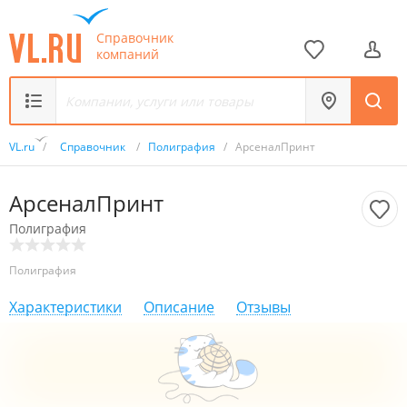
Справочник
компаний
VL.ru
/
Справочник
/
Полиграфия
/
АрсеналПринт
АрсеналПринт
Полиграфия
Полиграфия
Характеристики
Описание
Отзывы