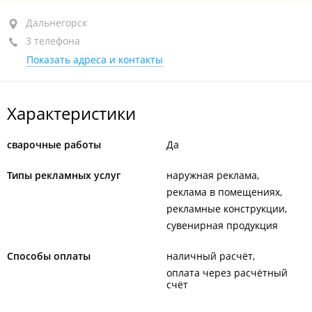
Дальнегорск, ул. Горького, 48
Дальнегорск
3 телефона
+7 (423) 257-25-72
Показать адреса и контакты
+7 902 557-23-32
+7 902 557-25-72
Характеристики
открыто: 09:00–18:00
сварочные работы
Да
Типы рекламных услуг
наружная реклама
реклама в помещениях
рекламные конструкции
сувенирная продукция
Способы оплаты
наличный расчёт
оплата через расчётный
счёт