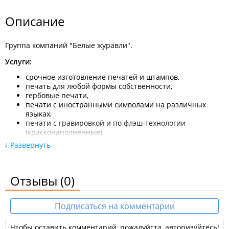
Описание
Группа компаний "Белые журавли".
Услуги:
срочное изготовление печатей и штампов,
печать для любой формы собственности,
гербовые печати,
печати с иностранными символами на различных
языках,
печати с гравировкой и по флэш-технологии
(красконаполненные),
печати с растровой защитой от копирования,
Развернуть
изготовление факсимиле, клише, роспись,
восстановление печати по оттиску, дубликат печати,
штампы экслибрис,
Отзывы
(0)
изготовление рельефных печатей-штампов,
металлические печати для опломбирования,
металлические печати для сургуча,
Подписаться на комментарии
заправка печатей,
различные корпуса для печатей (дерево, металл,
пластик),
Чтобы оставить комментарий, пожалуйста, авторизуйтесь!