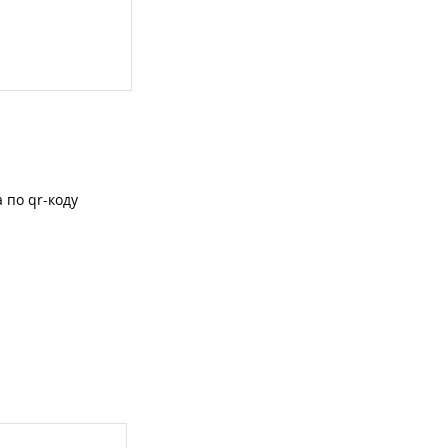
 по qr-коду