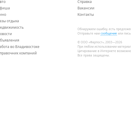
вто
Справка
фиша
Вакансии
ино
Контакты
азы отдыха
едвижимость
Обнаружили ошибку, есть предложе
овости
Отправьте нам
сообщение
или пись
бъявления
© ООО «Фарпост», 2003—2026
абота во Владивостоке
При любом использовании материа
Цитирование в Интернете возможно
правочник компаний
Все права защищены.