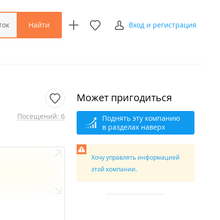
Найти
ток
Вход и регистрация
Может пригодиться
Посещений: 6
Поднять эту компанию
в разделах наверх
Хочу управлять информацией
этой компании.