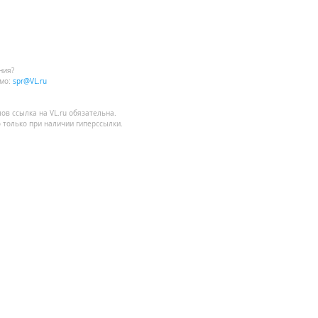
ния?
мо:
spr@VL.ru
лов
ссылка на VL.ru
обязательна.
 только при наличии гиперссылки.