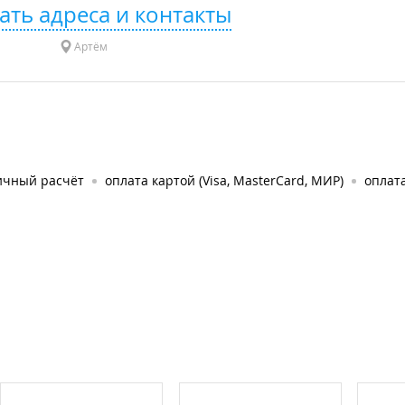
ать адреса и контакты
Артём
ичный расчёт
оплата картой (Visa, MasterCard, МИР)
оплата