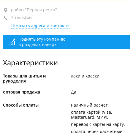
район "Первая речка", пр-т Океанский, 69
район "Первая речка"
1 телефон
ТЦ "Галерея", бут. 25
Показать адреса и контакты
+7 914 071-18-36
закрыто, откроется в 10:00
Поднять эту компанию
в разделах наверх
Характеристики
Товары для шитья и
лаки и краски
рукоделия
оптовая продажа
Да
Способы оплаты
наличный расчёт
оплата картой (Visa,
MasterCard, МИР)
перевод с карты на карту
оплата через расчётный