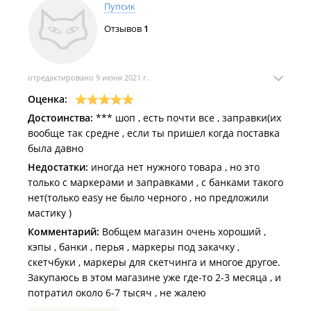
Пупсик
Отзывов
1
отредактировано 9 июня 2021 г.
Оценка:
Достоинства:
*** шоп , есть почти все , заправки(их
вообще так средне , если ты пришел когда поставка
была давно
Недостатки:
иногда нет нужного товара , но это
только с маркерами и заправками , с банками такого
нет(только easy не было черного , но предложили
мастику )
Комментарий:
Вобщем магазин очень хороший ,
кэпы , банки , перья , маркеры под закачку ,
скетчбуки , маркеры для скетчинга и многое другое.
Закупаюсь в этом магазине уже где-то 2-3 месяца , и
потратил около 6-7 тысяч , не жалею