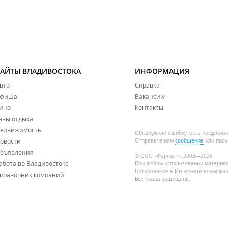
САЙТЫ ВЛАДИВОСТОКА
ИНФОРМАЦИЯ
вто
Справка
фиша
Вакансии
ино
Контакты
азы отдыха
едвижимость
Обнаружили ошибку, есть предложе
овости
Отправьте нам
сообщение
или пись
бъявления
© ООО «Фарпост», 2003—2026
абота во Владивостоке
При любом использовании материа
Цитирование в Интернете возможно
правочник компаний
Все права защищены.