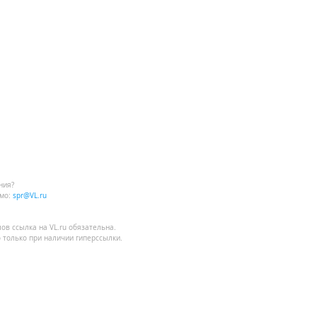
ния?
мо:
spr@VL.ru
лов
ссылка на VL.ru
обязательна.
 только при наличии гиперссылки.