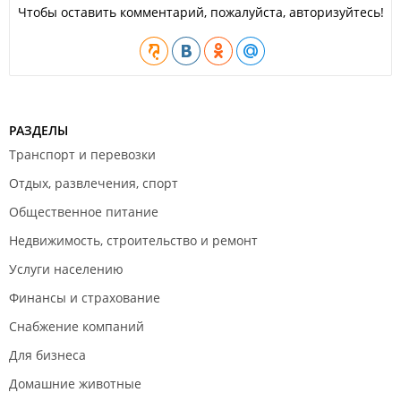
Чтобы оставить комментарий, пожалуйста, авторизуйтесь!
Водосточные системы;
Воздуховоды;
Фасонные элементы вентиляции;
Дымоходы из нержавеющей стали.
Токарно-фрезерные работы:
Нарезка зуба на шестерню;
РАЗДЕЛЫ
Сверление толстых листов из нержавеющей стали;
Гибка труб на трубогибочном станке;
Транспорт и перевозки
Нарезка резьбы на трубы;
Отдых, развлечения, спорт
Расточные работы;
Листогибочные работы из оцинкованной,
Общественное питание
нержавеющей стали толщиной до 1,2 мм;
Перфорация;
Недвижимость, строительство и ремонт
Обточка изделий из металла и т.д.
Услуги населению
Финансы и страхование
Снабжение компаний
Для бизнеса
Домашние животные