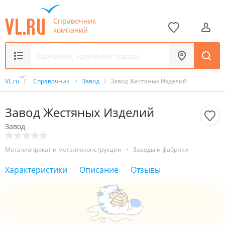
Справочник
компаний
VL.ru
/
Справочник
/
Завод
/
Завод Жестяных Изделий
Завод Жестяных Изделий
Завод
Металлопрокат и металлоконструкции
•
Заводы и фабрики
Характеристики
Описание
Отзывы