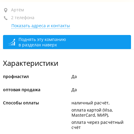
Артём, ул. Уткинская, 22А
Артём
2 телефона
+7 914 336-00-05
Показать адреса и контакты
+7 (423) 205-34-33
приемная
сегодня закрыто
Поднять эту компанию
в разделах наверх
Характеристики
профнастил
Да
оптовая продажа
Да
Способы оплаты
наличный расчёт
оплата картой (Visa,
MasterCard, МИР)
оплата через расчётный
счёт