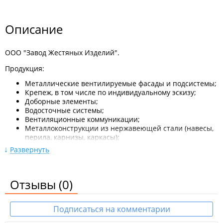
Описание
ООО "Завод Жестяных Изделий".
Продукция:
Металлические вентилируемые фасады и подсистемы;
Крепеж, в том числе по индивидуальному эскизу;
Доборные элементы;
Водосточные системы;
Вентиляционные коммуникации;
Металлоконструкции из нержавеющей стали (навесы,
перила, карнизы, каркасы);
Листовой металл;
Развернуть
Профлист;
Металлочерепица;
Труба нержавеющая.
Отзывы
(0)
Изделия:
Фасады;
Подписаться на комментарии
Кровля;
Доборные элементы;