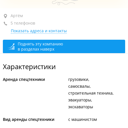
Артём, ул. Виноградная, 3А
Артём
(Пекарня)
5 телефонов
+7 950 288-58-85
Показать адреса и контакты
+7 (423-37) 4-33-58
круглосуточно
Поднять эту компанию
в разделах наверх
Характеристики
Аренда спецтехники
грузовики
самосвалы
строительная техника
эвакуаторы
экскаваторы
Вид аренды спецтехники
с машинистом