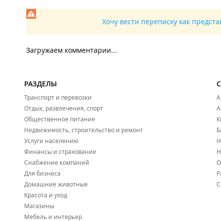
Обувной магазин "
Accent Store
";
Хочу вести переписку как предст
Обувной магазин "
Step
".
Магазины парфюмерии и косметики:
Загружаем комментарии...
Магазин парфюмерии и косметики "
Faberlic
";
Магазин косметики и парфюмерии "
Зайчики
";
РАЗДЕЛЫ
Магазин косметики и парфюмерии "
Твой аромат
";
Транспорт и перевозки
А
Отдых, развлечения, спорт
Магазин женской одежды "
Buduar
";
А
Общественное питание
К
Магазин косметики "
Pudra
";
Недвижимость, строительство и ремонт
Б
Магазин косметики "
Lena resnichnaya
".
Услуги населению
Н
Финансы и страхование
Н
Магазины аксессуаров, подарков и салоны сотовой связ
Снабжение компаний
О
Для бизнеса
Магазин подарков "
Milli
";
Р
Домашние животные
С
Магазин часов "
ПримTime
";
Красота и уход
Магазин праздничных товаров "
Happy
";
Магазины
Мебель и интерьер
Магазин аксессуаров "
Impulse
";