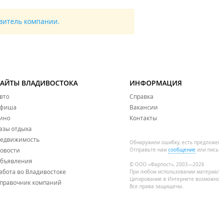
авитель компании.
САЙТЫ ВЛАДИВОСТОКА
ИНФОРМАЦИЯ
вто
Справка
фиша
Вакансии
ино
Контакты
азы отдыха
едвижимость
Обнаружили ошибку, есть предложе
овости
Отправьте нам
сообщение
или пись
и:
бъявления
© ООО «Фарпост», 2003—2026
абота во Владивостоке
При любом использовании материа
Цитирование в Интернете возможно
правочник компаний
Все права защищены.