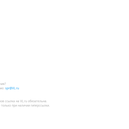
ния?
мо:
spr@VL.ru
лов
ссылка на VL.ru
обязательна.
 только при наличии гиперссылки.