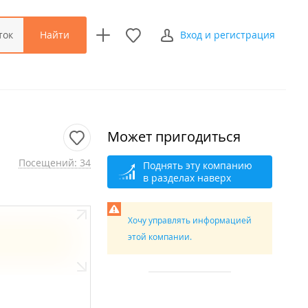
Найти
ток
Вход и регистрация
Может пригодиться
Посещений: 34
Поднять эту компанию
в разделах наверх
Хочу управлять информацией
этой компании.