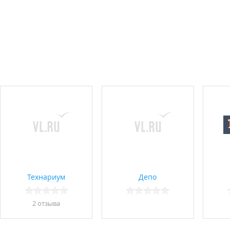
Технариум
Депо
2 отзывa