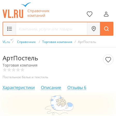
Справочник
компаний
VL.ru
/
Справочник
/
Торговая компания
/
АртПостель
АртПостель
Торговая компания
Постельное белье и текстиль
Характеристики
Описание
Отзывы
6