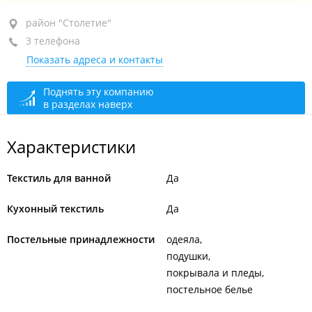
район "Столетие", ул. Гамарника, 8А
район "Столетие"
3 телефона
Территория базы "Северная Корпорация"
Показать адреса и контакты
+7 953 214-44-00
+7 (423) 233-26-52
Поднять эту компанию
в разделах наверх
+7 924 322-99-01
сегодня закрыто
Характеристики
Текстиль для ванной
Да
Кухонный текстиль
Да
Постельные принадлежности
одеяла
подушки
покрывала и пледы
постельное белье