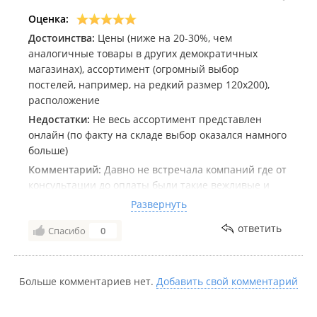
Оценка:
Достоинства:
Цены (ниже на 20-30%, чем
аналогичные товары в других демократичных
магазинах), ассортимент (огромный выбор
постелей, например, на редкий размер 120х200),
расположение
Недостатки:
Не весь ассортимент представлен
онлайн (по факту на складе выбор оказался намного
больше)
Комментарий:
Давно не встречала компаний где от
консультации до оплаты были такие вежливые и
приветливые. Сначала ответили на все вопросы
Развернуть
онлайн (через фарпост), потом проконсультировали
ответить
Спасибо
0
и показали всё в самом магазине, и на кассе тоже
были очень приветливы.
Больше комментариев нет.
Добавить свой комментарий