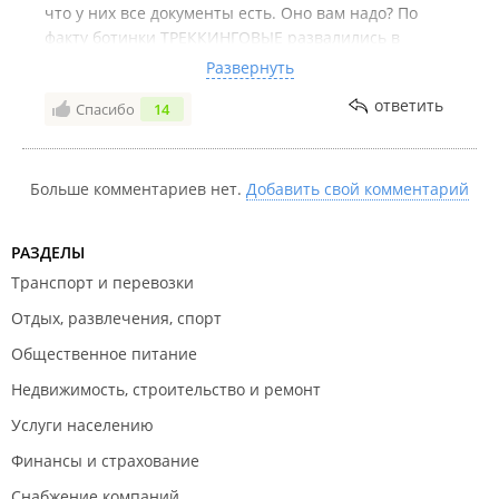
что у них все документы есть. Оно вам надо? По
факту ботинки ТРЕККИНГОВЫЕ развалились в
первый же день эксплуатации в ЛЕСОПОЛОСЕ возле
Развернуть
дома на тихой, где самое серьезное препятствие -
ответить
Спасибо
14
полторашка пива, оставленная на тропинке...
Больше комментариев нет.
Добавить свой комментарий
РАЗДЕЛЫ
Транспорт и перевозки
Отдых, развлечения, спорт
Общественное питание
Недвижимость, строительство и ремонт
Услуги населению
Финансы и страхование
Снабжение компаний