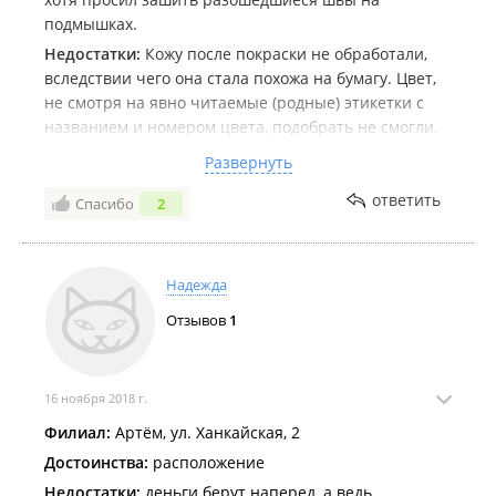
подмышках.
Недостатки:
Кожу после покраски не обработали,
вследствии чего она стала похожа на бумагу. Цвет,
не смотря на явно читаемые (родные) этикетки с
названием и номером цвета, подобрать не смогли.
Не стали заниматься мелким ремонтом изделия,
Развернуть
хотя в договоре это было указано. Не
позвонили о готовности, нарушили сроки.
ответить
Спасибо
2
Комментарий:
Пользоваться можно, но нужно все
оговаривать.
Надежда
Отзывов
1
16 ноября 2018 г.
Филиал:
Артём, ул. Ханкайская, 2
Достоинства:
расположение
Недостатки:
деньги берут наперед, а ведь