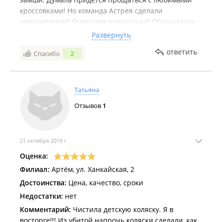
кроссовками! Но команда Астрея сделали
невозможное!! Очистили полностью!! Обращалась
во многие места но везде отказали, кроме нашей
Развернуть
химчистки! Вы большие молодцы!!! Я в восторге!!
ответить
Спасибо
2
Благодарю за прекрасный сервис, отзывчивых,
добрых сотрудников!!!
Татьяна
Отзывов
1
21 октября 2019 г.
Оценка:
Филиал:
Артём, ул. Ханкайская, 2
Достоинства:
Цена, качество, сроки
Недостатки:
нет
Комментарий:
Чистила детскую коляску. Я в
восторге!!! Из убитой напрочь коляски сделали, как