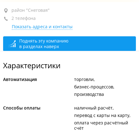
район "Снеговая", ул. Посадская, 20
район "Снеговая"
2 телефона
8-й этаж, оф. 805
Показать адреса и контакты
+7 (423) 246-56-02
+7 (423) 296-39-61
Поднять эту компанию
в разделах наверх
сегодня закрыто
Характеристики
Автоматизация
торговли
бизнес-процессов
производства
Способы оплаты
наличный расчёт
перевод с карты на карту
оплата через расчётный
счёт