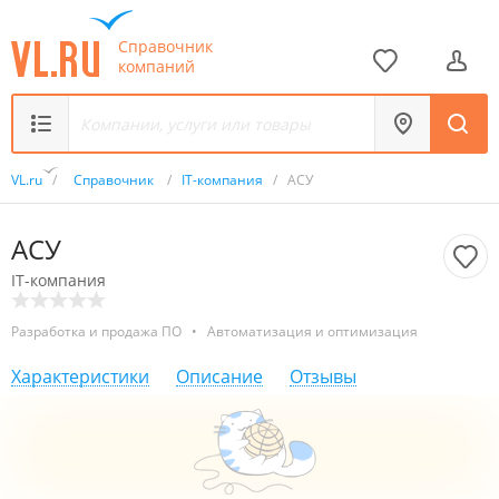
Справочник
компаний
VL.ru
/
Справочник
/
IT-компания
/
АСУ
АСУ
IT-компания
Разработка и продажа ПО
•
Автоматизация и оптимизация
Характеристики
Описание
Отзывы