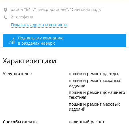
район "64, 71 микрорайоны", ул. Нейбута, 88
район "64, 71 микрорайоны", "Снеговая падь"
2 телефона
ТЦ "Все Свое", 2-й этаж
Показать адреса и контакты
+7 902 483-04-24
сегодня закрыто
Поднять эту компанию
в разделах наверх
Характеристики
Услуги ателье
пошив и ремонт одежды
пошив и ремонт кожаных
изделий
пошив и ремонт домашнего
текстиля
пошив и ремонт меховых
изделий
Способы оплаты
наличный расчёт