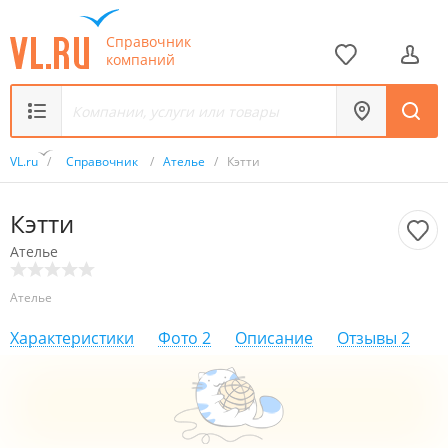
Справочник
компаний
VL.ru
/
Справочник
/
Ателье
/
Кэтти
Кэтти
Ателье
Ателье
Характеристики
Фото
2
Описание
Отзывы
2