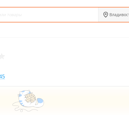
Владивос
45