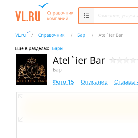
Справочник
компаний
VL.ru
Справочник
Бар
Atеl`ier Bar
Ещё в разделах:
Бары
Atеl`ier Bar
Бар
Фото 15
Описание
Отзывы 