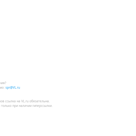
ния?
мо:
spr@VL.ru
лов
ссылка на VL.ru
обязательна.
 только при наличии гиперссылки.