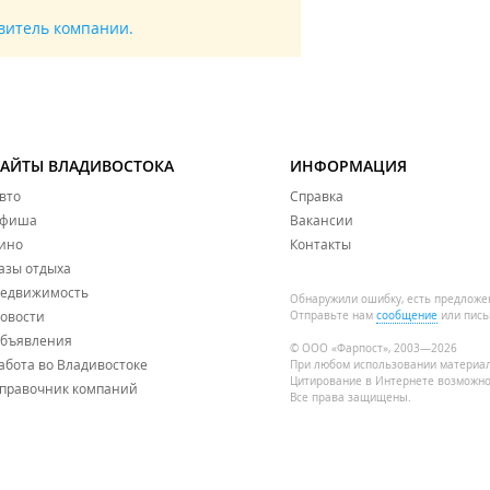
авитель компании.
САЙТЫ ВЛАДИВОСТОКА
ИНФОРМАЦИЯ
вто
Справка
фиша
Вакансии
ино
Контакты
азы отдыха
едвижимость
Обнаружили ошибку, есть предложе
овости
Отправьте нам
сообщение
или пись
бъявления
© ООО «Фарпост», 2003—2026
абота во Владивостоке
При любом использовании материа
Цитирование в Интернете возможно
правочник компаний
Все права защищены.