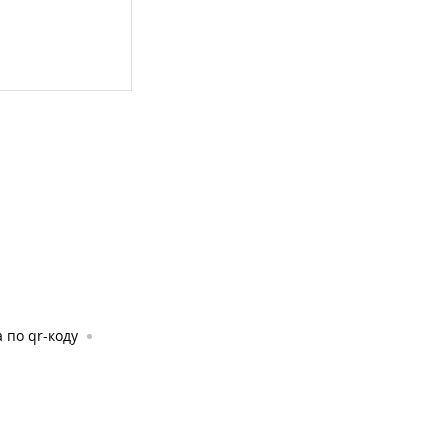
 по qr-коду