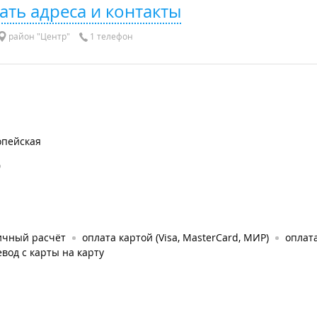
ать адреса и контакты
район "Центр"
1 телефон
опейская
0
ичный расчёт
оплата картой (Visa, MasterCard, МИР)
оплата
вод с карты на карту