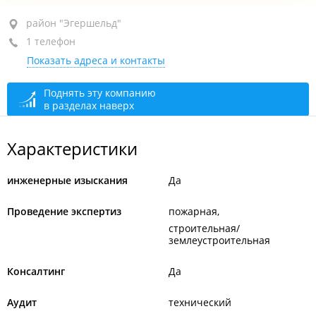
район "Эгершельд", ул. Леонова, 66
район "Эгершельд"
1 телефон
оф. 9
Показать адреса и контакты
+7 966 277-77-73
сегодня закрыто
Поднять эту компанию
в разделах наверх
Характеристики
инженерные изыскания
Да
Проведение экспертиз
пожарная
строительная/
землеустроительная
Консалтинг
Да
Аудит
технический