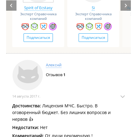
Spirit of Ecstasy
Si
Анге
Эксперт Справочника
Эксперт Справочника
Экс
компаний
компаний
Подписаться
Подписаться
Алекснй
Отзывов
1
14 августа 2017 г.
Достоинства:
Лицензия МЧС. Быстро. В
оговоренный бюджет. Без лишних вопросов и
нервов 👍
Недостатки:
Нет
Комментарий:
От души рекомендую !