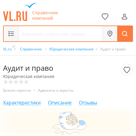
Справочник
компаний
VL.ru
/
Справочник
/
Юридическая ком­па­ния
/
Аудит и право
Аудит и право
Юридическая ком­па­ния
Бизнес-юристы
•
Адвокаты и юристы
Характеристики
Описание
Отзывы