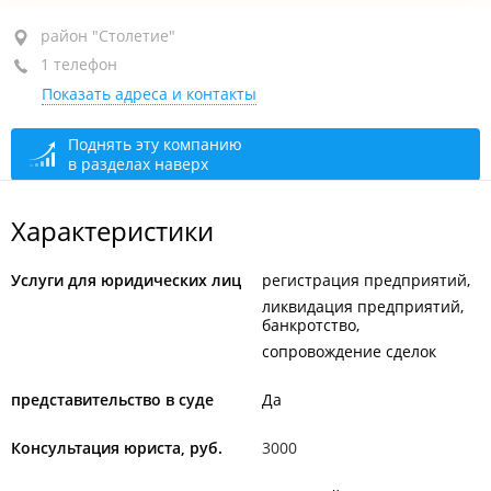
район "Столетие", пр-т 100-летия Владивостока, 103
район "Столетие"
1 телефон
Дом молодёжи, 4-й этаж, оф. 413
Показать адреса и контакты
+7 (423) 231-82-59
сегодня закрыто
Поднять эту компанию
в разделах наверх
Характеристики
Услуги для юридических лиц
регистрация предприятий
ликвидация предприятий,
банкротство
сопровождение сделок
представительство в суде
Да
Консультация юриста, руб.
3000