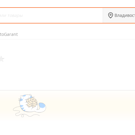
Владивос
toGarant