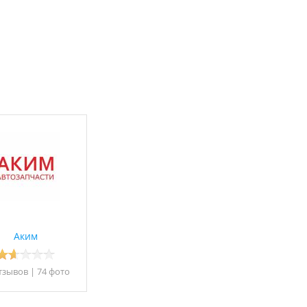
Аким
тзывов
|
74 фото