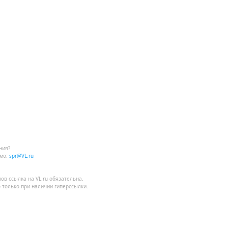
ния?
мо:
spr@VL.ru
лов
ссылка на VL.ru
обязательна.
 только при наличии гиперссылки.