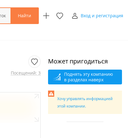
Найти
ток
Вход и регистрация
Может пригодиться
Посещений: 3
Поднять эту компанию
в разделах наверх
Хочу управлять информацией
этой компании.