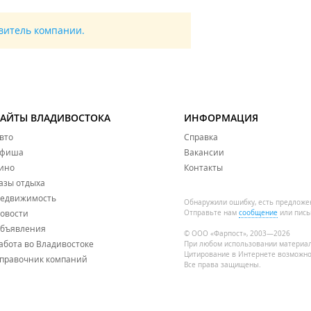
авитель компании.
САЙТЫ ВЛАДИВОСТОКА
ИНФОРМАЦИЯ
вто
Справка
фиша
Вакансии
ино
Контакты
азы отдыха
едвижимость
Обнаружили ошибку, есть предложе
овости
Отправьте нам
сообщение
или пись
бъявления
© ООО «Фарпост», 2003—2026
абота во Владивостоке
При любом использовании материа
Цитирование в Интернете возможно
правочник компаний
Все права защищены.