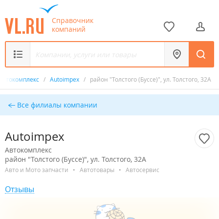
Справочник
компаний
Автокомплекс
/
Autoimpex
/
район "Толстого (Буссе)", ул. Толстого, 32А
Все филиалы компании
Autoimpex
Автокомплекс
район "Толстого (Буссе)", ул. Толстого, 32А
Авто и Мото запчасти
•
Автотовары
•
Автосервис
Отзывы