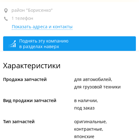
район "Борисенко", ул. Часовитина, 9
район "Борисенко"
1 телефон
+7 902 481-72-00
Показать адреса и контакты
открыто: 10:00–18:00
Поднять эту компанию
в разделах наверх
Характеристики
Продажа запчастей
для автомобилей
для грузовой техники
Вид продажи запчастей
в наличии
под заказ
Тип запчастей
оригинальные
контрактные
японские