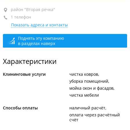
район "Вторая речка", пр-т 100-летия Владивостока,
район "Вторая речка"
155
1 телефон
Показать адреса и контакты
БЦ "Фабрика Заря", 4-й цех, 1-й этаж
+7 (423) 290-01-88
Поднять эту компанию
в разделах наверх
открыто: 09:00–23:00
Характеристики
Клининговые услуги
чистка ковров
уборка помещений
мойка окон и фасадов
чистка мебели
Способы оплаты
наличный расчёт
оплата через расчётный
счёт