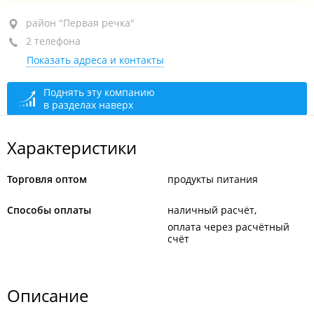
район "Первая речка", пр-т Красного Знамени, 37
район "Первая речка"
2 телефона
каб. 18
Показать адреса и контакты
+7 (423) 274-06-55
+7 914 704-06-55
Поднять эту компанию
в разделах наверх
сегодня закрыто
Характеристики
Торговля оптом
продукты питания
Способы оплаты
наличный расчёт
оплата через расчётный
счёт
Описание