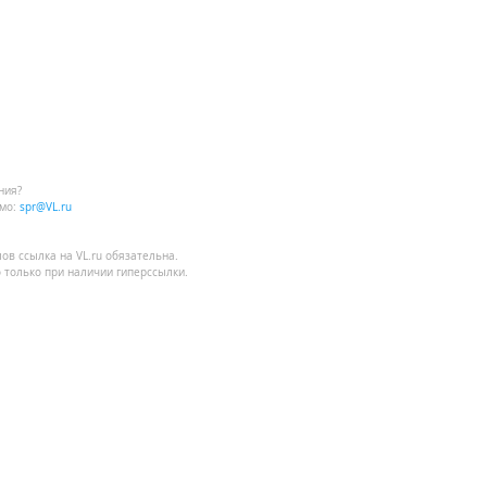
ния?
мо:
spr@VL.ru
лов
ссылка на VL.ru
обязательна.
 только при наличии гиперссылки.