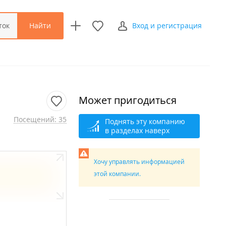
Найти
ток
Вход и регистрация
Может пригодиться
Посещений: 35
Поднять эту компанию
в разделах наверх
Хочу управлять информацией
этой компании.