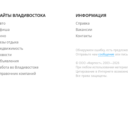
САЙТЫ ВЛАДИВОСТОКА
ИНФОРМАЦИЯ
вто
Справка
фиша
Вакансии
ино
Контакты
азы отдыха
едвижимость
Обнаружили ошибку, есть предложе
овости
Отправьте нам
сообщение
или пись
бъявления
© ООО «Фарпост», 2003—2026
абота во Владивостоке
При любом использовании материа
Цитирование в Интернете возможно
правочник компаний
Все права защищены.