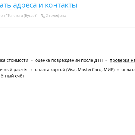
ать адреса и контакты
он "Толстого (Буссе)"
2 телефона
нка стоимости
оценка повреждений после ДТП
проверка на
ичный расчёт
оплата картой (Visa, MasterCard, МИР)
оплат
чётный счёт