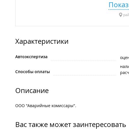
Показ
рай
Характеристики
Автоэкспертиза
оце
нал
Способы оплаты
рас
Описание
ООО "Аварийные комиссары".
Вас также может заинтересовать