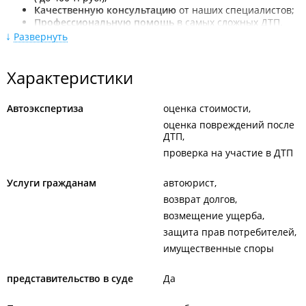
Качественную консультацию
от наших специалистов;
Профессиональную помощь
в самых сложных ДТП.
Развернуть
А также аварийные комиссары:
Быстро
определят, является случай страховым или
Характеристики
нет;
Быстро
окажут помощь, в т. ч. в ДТП с пострадавшими;
Быстро
помогут даже в случае, когда пострадало иное
Автоэкспертиза
оценка стоимости
имущество, причинен вред жизни или здоровью в
оценка повреждений после
ДТП.
ДТП
Возьмутся даже за ДТП с дорожными повреждениями: ямы,
проверка на участие в ДТП
люки, повреждения дорожного полотна.
Услуги гражданам
автоюрист
возврат долгов
возмещение ущерба
защита прав потребителей
имущественные споры
представительство в суде
Да