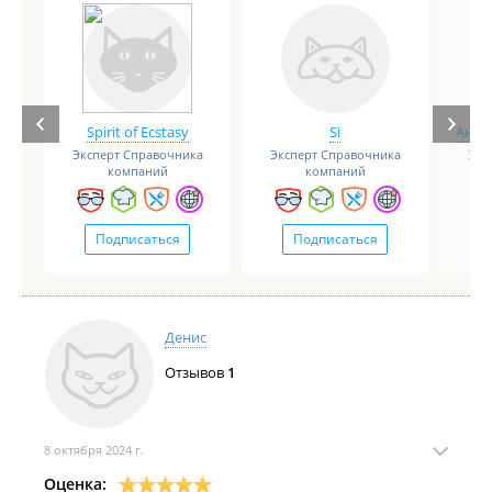
Spirit of Ecstasy
Si
Анге
Эксперт Справочника
Эксперт Справочника
Экс
компаний
компаний
Подписаться
Подписаться
Денис
Отзывов
1
8 октября 2024 г.
Оценка: