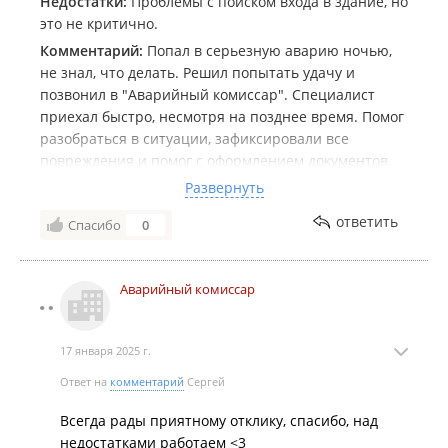
Недостатки:
Проблемы с поиском входа в здание, но
это не критично.
Комментарий:
Попал в серьезную аварию ночью,
не знал, что делать. Решил попытать удачу и
позвонил в "Аварийный комиссар". Специалист
приехал быстро, несмотря на позднее время. Помог
разобраться в ситуации, зафиксировали все
повреждения и помог с оформлением документов.
Очень благодарен за помощь, без них было бы куда
Развернуть
сложнее. Удобно, что работают круглосуточно.
ответить
Спасибо
0
Аварийный комиссар
17 января 2025 г.
Ответ на
комментарий
Сергей
Всегда рады приятному отклику, спасибо, над
недостатками работаем <3