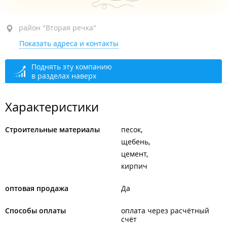
район "Вторая речка", ул. Лесная, 12 стр. 11
район "Вторая речка"
Показать адреса и контакты
открыто: 09:30–18:00
Поднять эту компанию
в разделах наверх
Характеристики
Строительные материалы
песок
щебень
цемент
кирпич
оптовая продажа
Да
Способы оплаты
оплата через расчётный
счёт