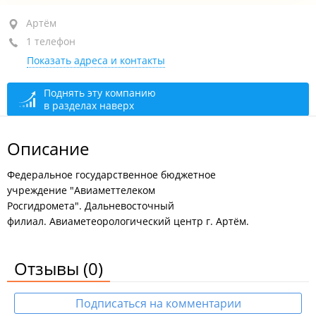
Артём, ул. Владимира Сайбеля, 41
Артём
1 телефон
+7 (423) 230-71-84
тел./факс
Показать адреса и контакты
Администрация
закрыто, откроется в 08:00
круглосуточно
Поднять эту компанию
в разделах наверх
Описание
Федеральное государственное бюджетное
учреждение "Авиаметтелеком
Росгидромета". Дальневосточный
филиал. Авиаметеорологический центр г. Артём.
Отзывы
(0)
Подписаться на комментарии