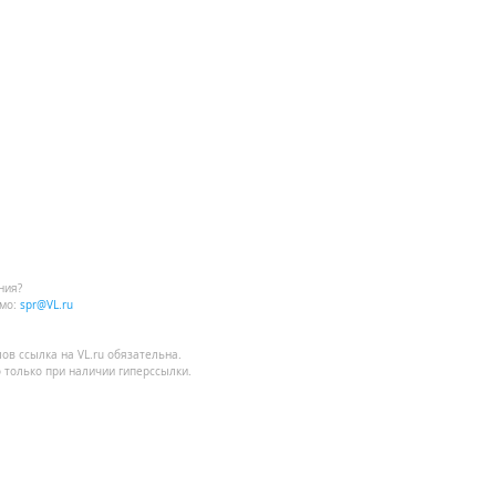
ния?
мо:
spr@VL.ru
лов
ссылка на VL.ru
обязательна.
 только при наличии гиперссылки.