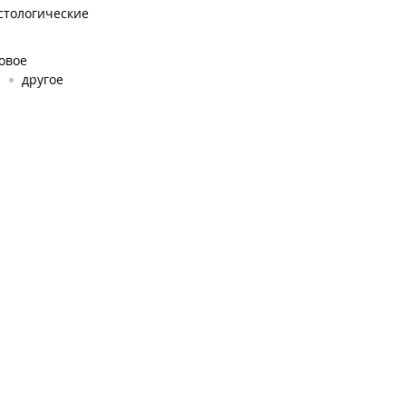
стологические
ковое
я
другое