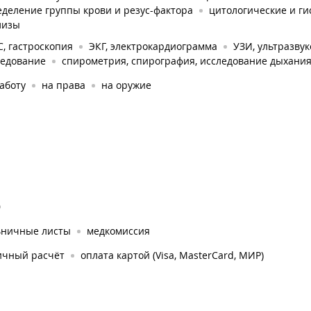
деление группы крови и резус-фактора
цитологические и ги
лизы
, гастроскопия
ЭКГ, электрокардиограмма
УЗИ, ультразву
ледование
спирометрия, спирография, исследование дыхани
аботу
на права
на оружие
0
ьничные листы
медкомиссия
ичный расчёт
оплата картой (Visa, MasterCard, МИР)