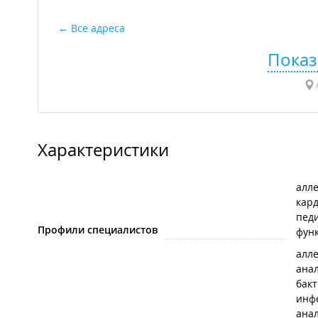
Все адреса
Показ
Характеристики
алле
кар
пед
Профили специалистов
фун
алл
ана
бак
инф
ана