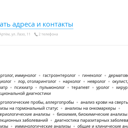
ать адреса и контакты
Артём, ул. Лазо, 11
2 телефона
рголог, иммунолог
гастроэнтеролог
гинеколог
дерматов
диолог
лор, отоларинголог
нарколог
невролог
окулист
иатр
психиатр
пульмонолог
терапевт
уролог
хирур
кциональной диагностики
ергологические пробы, аллергопробы
анализ крови на сверт
лизы на гормональный статус
анализы на онкомаркеры
териологические анализы
биохимия, биохимические анализы
екционных заболеваний
диагностика паразитарных заболев
лизы
иммунологические анализы
общие и клинические ан