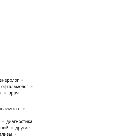
енеролог
, офтальмолог
г
врач
ываемость
диагностика
аний
другие
ализы