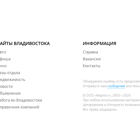
САЙТЫ ВЛАДИВОСТОКА
ИНФОРМАЦИЯ
вто
Справка
фиша
Вакансии
ино
Контакты
азы отдыха
едвижимость
Обнаружили ошибку, есть предложе
овости
Отправьте нам
сообщение
или пись
бъявления
© ООО «Фарпост», 2003—2026
абота во Владивостоке
При любом использовании материа
Цитирование в Интернете возможно
правочник компаний
Все права защищены.