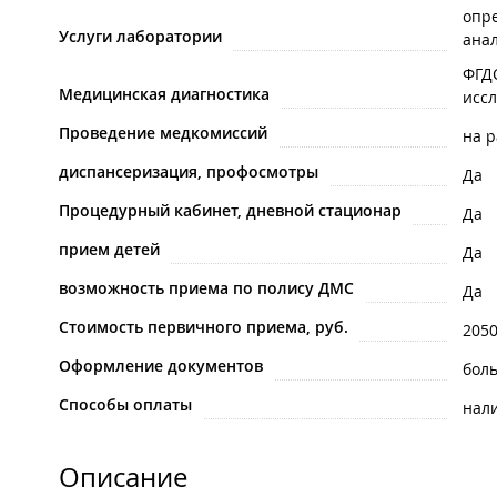
опре
Услуги лаборатории
ана
ФГДС
Медицинская диагностика
исс
Проведение медкомиссий
на р
диспансеризация, профосмотры
Да
Процедурный кабинет, дневной стационар
Да
прием детей
Да
возможность приема по полису ДМС
Да
Стоимость первичного приема, руб.
205
Оформление документов
бол
Способы оплаты
нал
Описание