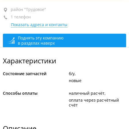
район "Трудовое", ул. Пшеницына, 105
район "Трудовое"
1 телефон
+7 951 021-78-79
Показать адреса и контакты
сегодня закрыто
Поднять эту компанию
в разделах наверх
Характеристики
Состояние запчастей
б/у
новые
Способы оплаты
наличный расчёт
оплата через расчётный
счёт
Описание