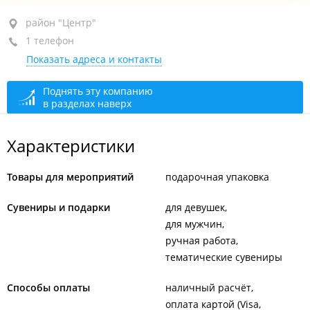
район "Центр", ул. Светланская, 9В
район "Центр"
1 телефон
1-й этаж
Показать адреса и контакты
+7 924 122-97-82
Летнее расписание
сегодня закрыто
Поднять эту компанию
в разделах наверх
Зимнее расписание
сегодня закрыто
Характеристики
Товары для мероприятий
подарочная упаковка
Сувениры и подарки
для девушек
для мужчин
ручная работа
тематические сувениры
Способы оплаты
наличный расчёт
оплата картой (Visa,