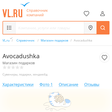
Справочник
компаний
VL.ru
/
Справочник
/
Магазин подарков
/
Avocadushka
Avocadushka
Магазин подарков
Сувениры, подарки, хендмейд
Характеристики
Фото
1
Описание
Отзывы