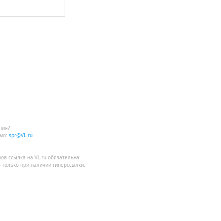
ния?
мо:
spr@VL.ru
лов
ссылка на VL.ru
обязательна.
 только при наличии гиперссылки.