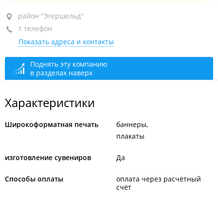
район "Эгершельд", ул. Станюковича, 3
район "Эгершельд"
1 телефон
оф. 38
Показать адреса и контакты
+7 (423) 257-16-17
сегодня закрыто
Поднять эту компанию
в разделах наверх
Характеристики
Широкоформатная печать
баннеры
плакаты
изготовление сувениров
Да
Способы оплаты
оплата через расчётный
счёт