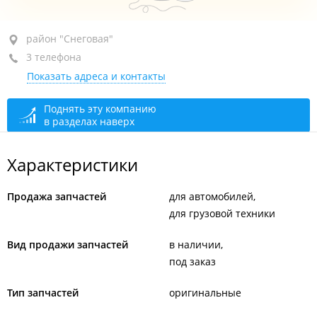
район "Снеговая", ул. Снеговая, 64
район "Снеговая"
3 телефона
+7 914 790-43-18
Показать адреса и контакты
+7 (423) 276-55-41
+7 (423) 279-01-92
Поднять эту компанию
в разделах наверх
сегодня закрыто
Характеристики
Продажа запчастей
для автомобилей
для грузовой техники
Вид продажи запчастей
в наличии
под заказ
Тип запчастей
оригинальные