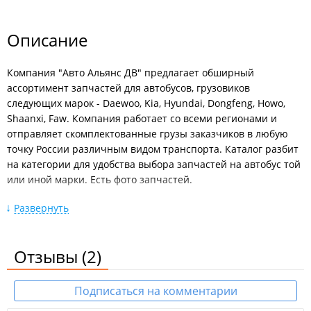
Описание
Компания "Авто Альянс ДВ" предлагает обширный
ассортимент запчастей для автобусов, грузовиков
следующих марок - Daewoo, Kia, Hyundai, Dongfeng, Howo,
Shaanxi, Faw. Компания работает со всеми регионами и
отправляет скомплектованные грузы заказчиков в любую
точку России различным видом транспорта. Каталог разбит
на категории для удобства выбора запчастей на автобус той
или иной марки. Есть фото запчастей.
Политика компании "Авто Альянс ДВ" ориентирована на то,
Развернуть
чтобы наиболее полно удовлетворить
потребности покупателей в запчастях и комплектующих для
качественного обслуживания и ремонта техники.
Отзывы
(2)
Среди товарных групп запчастей представлены:
Подписаться на комментарии
Выхлопная система;
ДВС;