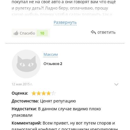
покупал не на своё авто а они говорят вам что ещё
и рулетку дать?! Ладно беру, оплачиваю, прошу
какую нибудь пленку чтоб в салон положить так у
них нет ничего ищите в другом месте! Жаль что не
Развернуть
местный а то при встрече в другом месте,
ответить
Спасибо
10
поговорил бы *** по другому!
Максим
Отзывов
2
12 мая 2015 г.
Оценка:
Достоинства:
Ценят репутацию
Недостатки:
В данном случае видимо плохо
упаковали
Комментарий:
Всем привет, ну вот путем споров и
разногласий конфликт с поставщиком урегулирован