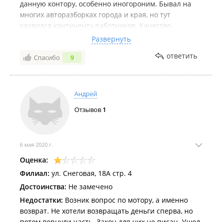
данную контору, особенно иногороним. Бывал на
многих авторазборках города и края, но тут
удивился континенту работников. Качество
обслуживания на уровне крестов. Только потратил
Развернуть
время и нервы, поехал на разборку дальше по
ответить
Спасибо
9
снеговой и всё купил в течении 5 минут за ту же
стоимость, ещё и деталь была как новая, разница
небо и земля как говорится.
Андрей
Отзывов
1
6 мая 2020 г.
Оценка:
Филиал:
ул. Снеговая, 18А стр. 4
Достоинства:
Не замечено
Недостатки:
Возник вопрос по мотору, а именно
возврат. Не хотели возвращать деньги сперва, но
потом вернули часть. Закон для них не писан. Ушел