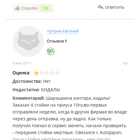
сотрудников осмотрел ветровики и заявил, что на
ответить
Спасибо
13
них есть царапины и ПОЭТОМУ они их у меня не
примут. Я сказал, что мелкие царапины были на
момент покупки, на что мне предложили обратиться
Чуприн Евгений
в суд. Я понимаю, что в суде мне, скорее всего,
придется доказывать недоказуемое, а именно: то,
Отзывов
1
что царапины возникли до продажи мне товара.
Учитывая то, что я не зафиксировал письменно их
наличие при покупке, дело сомнительное. Все же
6 мая 2017 г.
проконсультируюсь на этот счет с практикующим в
Оценка:
этой области юристом, я могу чего то не знать.
P.S. Не повторяйте моих ошибок ;)
Достоинства:
Нет
Недостатки:
КИДАЛЫ
Комментарий:
Шарашкина контора, кидалы!
Заказал 4 стойки на приуса 10го,во-первых
отправляли неделю, когда в других фирмах во владе
через день отправка, ну да ладно. Как только
получил поехал в сервис менять, начали проверять
- передние стойки мертвые. Связался с AutoJapan,
пишу стойки мертвые передние - мне пишут