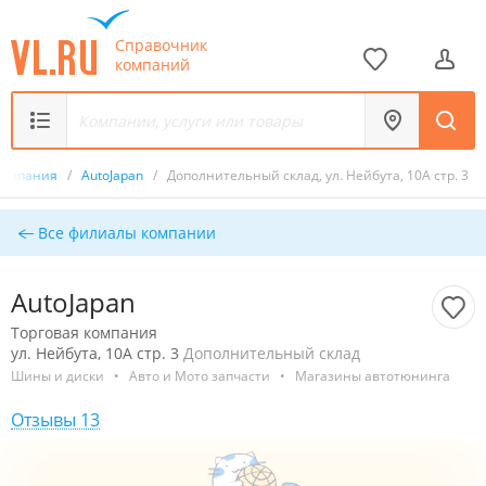
Справочник
компаний
компания
/
AutoJapan
/
Дополнительный склад, ул. Нейбута, 10А стр. 3
Все филиалы компании
AutoJapan
Торговая компания
ул. Нейбута, 10А стр. 3
Дополнительный склад
Шины и диски
•
Авто и Мото запчасти
•
Магазины автотюнинга
Отзывы 13