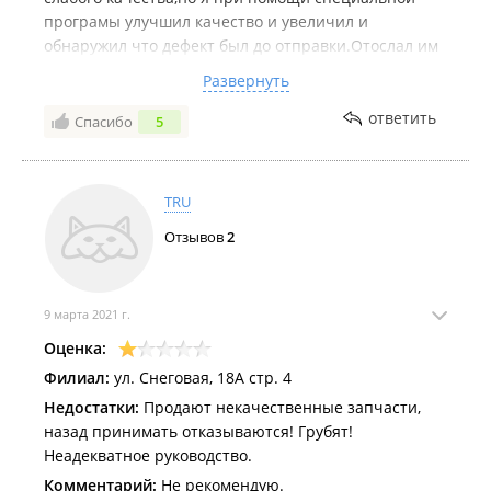
програмы улучшил качество и увеличил и
обнаружил что дефект был до отправки.Отослал им
фото с указанием дефекта и что транспортная не
Развернуть
причем,а в ответ игнор и тишина
ответить
Спасибо
5
Комментарий:
Типичные приморские "БАРЫГИ",не
рекомендую
TRU
Отзывов
2
9 марта 2021 г.
Оценка:
Филиал:
ул. Снеговая, 18А стр. 4
Недостатки:
Продают некачественные запчасти,
назад принимать отказываются! Грубят!
Неадекватное руководство.
Комментарий:
Не рекомендую.