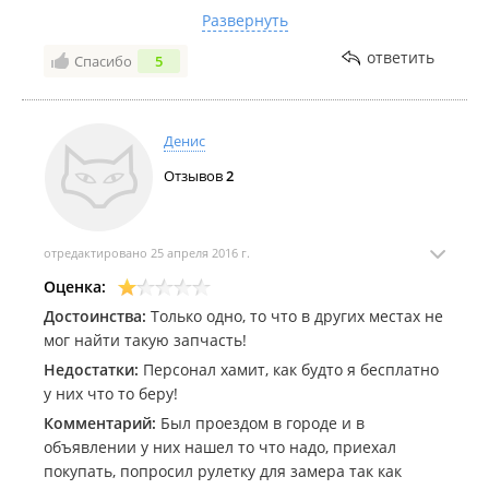
хорошие ,хоть и б/у . работать рекомендую с ними.
Развернуть
но опять же все перепроверять ! и настаивать на
ответить
Спасибо
5
упаковке соответствеющей товару ! ставлю 4+
Денис
Отзывов
2
отредактировано 25 апреля 2016 г.
Оценка:
Достоинства:
Только одно, то что в других местах не
мог найти такую запчасть!
Недостатки:
Персонал хамит, как будто я бесплатно
у них что то беру!
Комментарий:
Был проездом в городе и в
объявлении у них нашел то что надо, приехал
покупать, попросил рулетку для замера так как