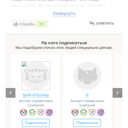
присылайте обратно вернем деньги. Отправил
обратно, они получили говорят деньги не вернем
Развернуть
идите лесом. В итоге потрачено время ни стоек ни
ответить
Спасибо
11
денег. Пишу заявление в полицию на этих
мошенников.
На кого подписаться
Мы подобрали список этих людей специально для вас.
Spirit of Ecstasy
Si
Анге
Эксперт Справочника
Эксперт Справочника
Экс
компаний
компаний
Подписаться
Подписаться