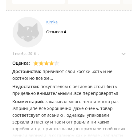
Kimka
Отзывов
4
1 ноября 2016 г.
Оценка:
Достоинства:
признают свои косяки ,хоть и не
охотно! но все же...
Недостатки:
покупателям с регионов стоит быть
придельно внимательными ,все перепроверять!!
Комментарий:
заказывал много чего и много раз
,впринципе все хорошечно ,даже очень. товар
соответсвует описанию , однажды упаковали
зеркала в пленку и так и отправили ни каких
коробок и т.д. приехал хлам ,но признали свой косяк
деньги вернули ,в остальном как и везде , запчасти