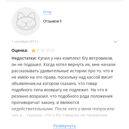
Егор
Отзывов
1
1 сентября 2017 г.
Оценка:
Недостатки:
Купил у них комплект б/у ветровиков,
он не подошел. Когда хотел вернуть их, мне начали
рассказывать удивительные истории про то, что я
не имею на это права, поскольку над кассой висит
объявление,на котором сказано, что товар
подобного типа возврату не подлежит. На что я
резонно возразил, что подобного рода положения
противоречат закону, и являются
недействительными. После чего у меня попросили
чек и... сказали, что к б/у товарам не применим
"Закон о защите прав потребителей". Я спросил, с
Развернуть
чего это вдруг он не применим?) Затем, один из