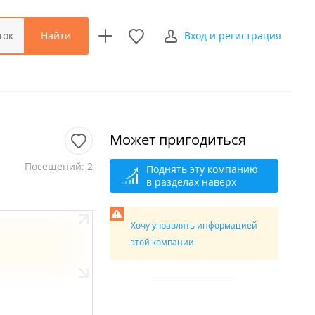
Найти
ток
Вход и регистрация
Может пригодиться
Посещений: 2
Поднять эту компанию
в разделах наверх
Хочу управлять информацией
этой компании.