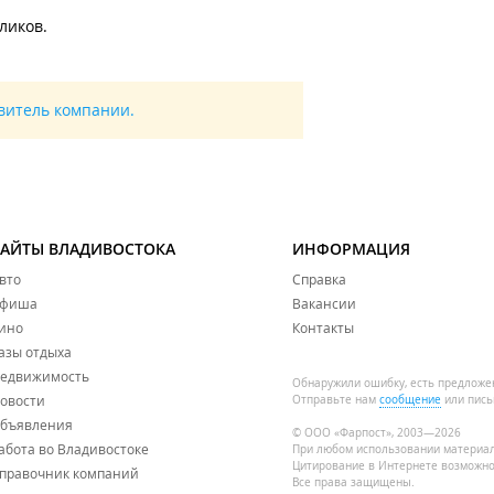
ликов.
авитель компании.
САЙТЫ ВЛАДИВОСТОКА
ИНФОРМАЦИЯ
вто
Справка
фиша
Вакансии
ино
Контакты
азы отдыха
едвижимость
Обнаружили ошибку, есть предложе
овости
Отправьте нам
сообщение
или пись
бъявления
© ООО «Фарпост», 2003—2026
абота во Владивостоке
При любом использовании материа
Цитирование в Интернете возможно
правочник компаний
Все права защищены.