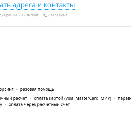
ать адреса и контакты
дка район "Ленинская"
2 телефона
орсинг
разовая помощь
ичный расчёт
оплата картой (Visa, MasterCard, МИР)
перев
у
оплата через расчётный счёт