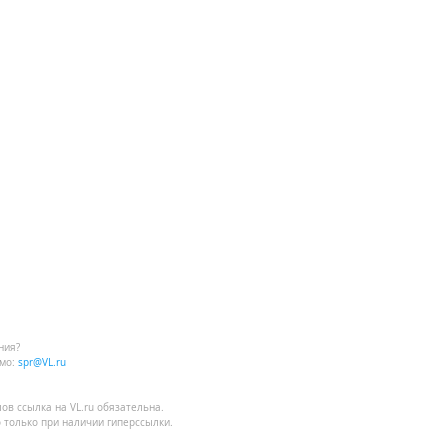
ния?
мо:
spr@VL.ru
лов
ссылка на VL.ru
обязательна.
 только при наличии гиперссылки.