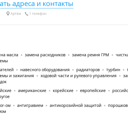
ать адреса и контакты
Артём
1 телефон
ена масла
замена расходников
замена ремня ГРМ
чистк
темы
гателей
навесного оборудования
радиаторов
турбин
темы и зажигания
ходовой части и рулевого управления
за
док
айские
американские
корейские
европейские
россий
ругое
or-ом
антигравием
антикорозийной защитой
порошков
мом