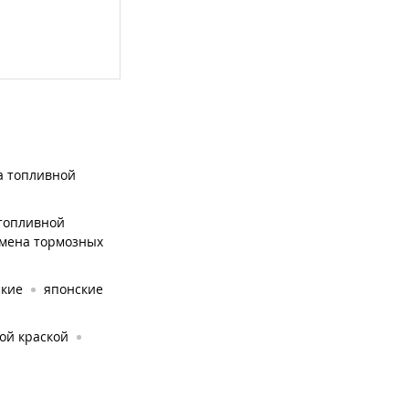
а топливной
топливной
мена тормозных
ские
японские
ой краской