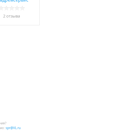
2 отзывa
ния?
мо:
spr@VL.ru