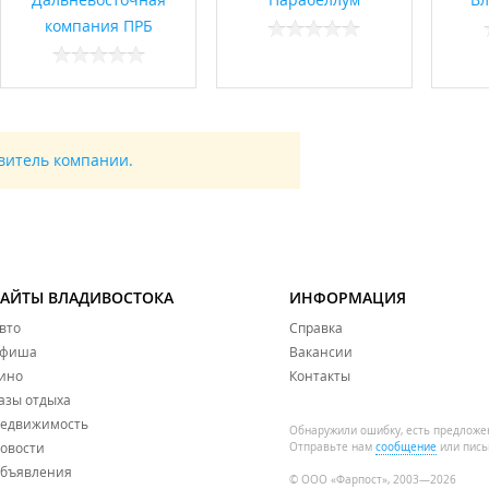
компания ПРБ
авитель компании.
САЙТЫ ВЛАДИВОСТОКА
ИНФОРМАЦИЯ
вто
Справка
фиша
Вакансии
ино
Контакты
азы отдыха
едвижимость
Обнаружили ошибку, есть предложе
овости
Отправьте нам
сообщение
или пись
бъявления
© ООО «Фарпост», 2003—2026