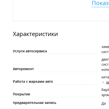
Показ
Характеристики
зам
Услуги автосервиса
сис
дви
сис
Авторемонт
коло
кит
Работа с марками авто
д
Rapt
Покрытие
хро
предварительная запись
Да