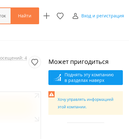
Найти
ток
Вход и регистрация
осещений: 4
Может пригодиться
Поднять эту компанию
в разделах наверх
Хочу управлять информацией
этой компании.