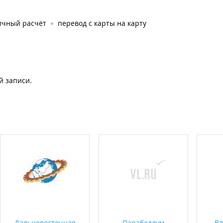
ичный расчёт
перевод с карты на карту
й записи.
Дальневосточная
Парабеллум
Вл