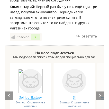
ассортимент, приятные сотрудники.
Комментарий:
Первый раз был у них, ещё года три
назад, покупал аккумулятор. Периодически
заглядываю что-то по электрике купить. В
ассортименте есть то что не найдёшь в других
магазинах города.
ответить
Спасибо
2
На кого подписаться
Мы подобрали список этих людей специально для вас.
Spirit of Ecstasy
Si
Анге
Эксперт Справочника
Эксперт Справочника
Экс
компаний
компаний