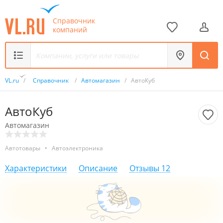
Справочник
компаний
VL.ru
/
Справочник
/
Автомагазин
/
АвтоКуб
АвтоКуб
Автомагазин
Автотовары
•
Автоэлектроника
Характеристики
Описание
Отзывы
12