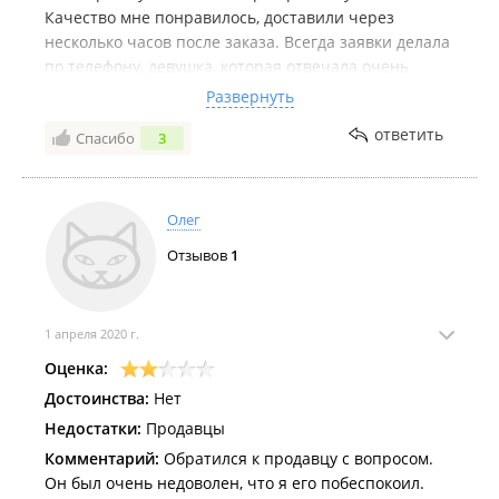
Качество мне понравилось, доставили через
несколько часов после заказа. Всегда заявки делала
по телефону, девушка, которая отвечала очень
вежливая, приветливая, всегда посоветует и что
Развернуть
нужно подберёт. Мне удобно, что никаких
ответить
Спасибо
3
заморочек, не надо никуда ехать: заказал-привезли.
Цена за доставку средняя по городу. Буду
обращаться снова.
Олег
Отзывов
1
1 апреля 2020 г.
Оценка:
Достоинства:
Нет
Недостатки:
Продавцы
Комментарий:
Обратился к продавцу с вопросом.
Он был очень недоволен, что я его побеспокоил.