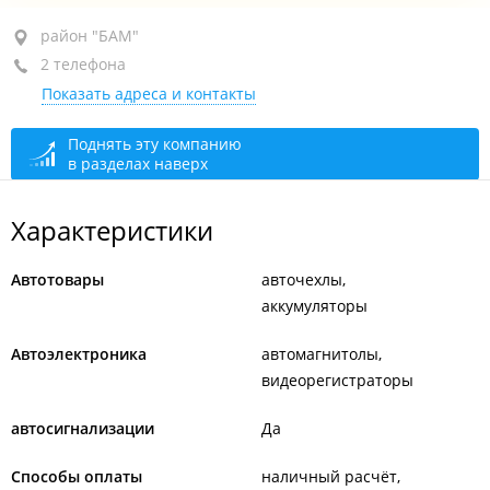
район "БАМ", ул. Днепровская, 27 стр. 2
район "БАМ"
2 телефона
+7 (423) 248-42-24
Показать адреса и контакты
+7 994 016-50-62
открыто: 09:00–19:00
Поднять эту компанию
в разделах наверх
Характеристики
Автотовары
авточехлы
аккумуляторы
Автоэлектроника
автомагнитолы
видеорегистраторы
автосигнализации
Да
Способы оплаты
наличный расчёт