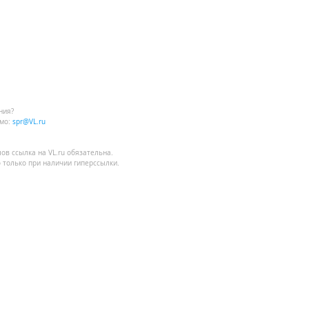
ния?
мо:
spr@VL.ru
лов
ссылка на VL.ru
обязательна.
 только при наличии гиперссылки.