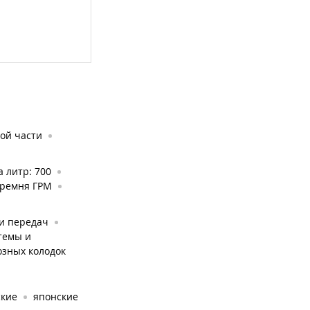
ой части
а литр: 700
 ремня ГРМ
и передач
темы и
озных колодок
ские
японские