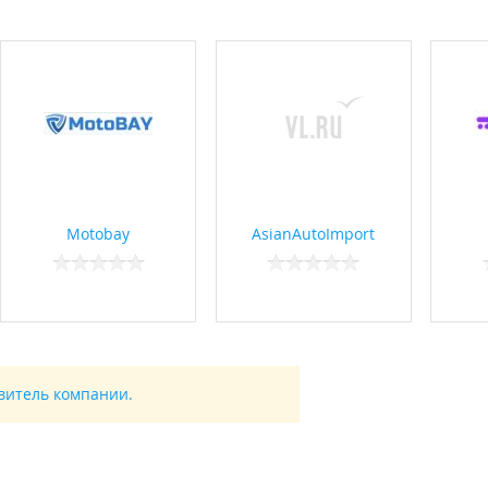
Motobay
AsianAutoImport
авитель компании.