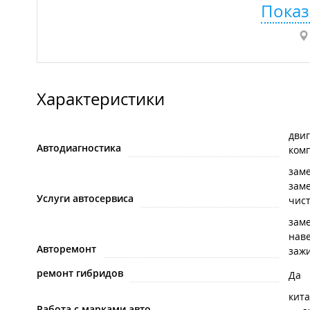
Показ
Характеристики
дви
Автодиагностика
ком
зам
заме
Услуги автосервиса
чис
заме
нав
Авторемонт
заж
ремонт гибридов
Да
кит
Работа с марками авто