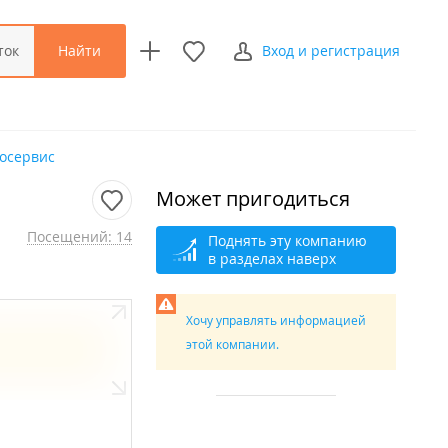
Найти
ток
Вход и регистрация
осервис
Может пригодиться
Посещений: 14
Поднять эту компанию
в разделах наверх
Хочу управлять информацией
этой компании.