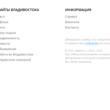
САЙТЫ ВЛАДИВОСТОКА
ИНФОРМАЦИЯ
вто
Справка
фиша
Вакансии
ино
Контакты
азы отдыха
едвижимость
Обнаружили ошибку, есть предложе
овости
Отправьте нам
сообщение
или пись
бъявления
© ООО «Фарпост», 2003—2026
абота во Владивостоке
При любом использовании материа
Цитирование в Интернете возможно
правочник компаний
Все права защищены.