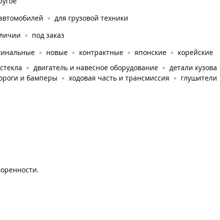
ругое
 автомобилей
для грузовой техники
аличии
под заказ
гинальные
новые
контрактные
японские
корейские
стекла
двигатель и навесное оборудование
детали кузова
ороги и бамперы
ходовая часть и трансмиссия
глушители
воренности.