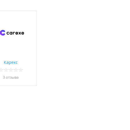
Карекс
3 отзывa