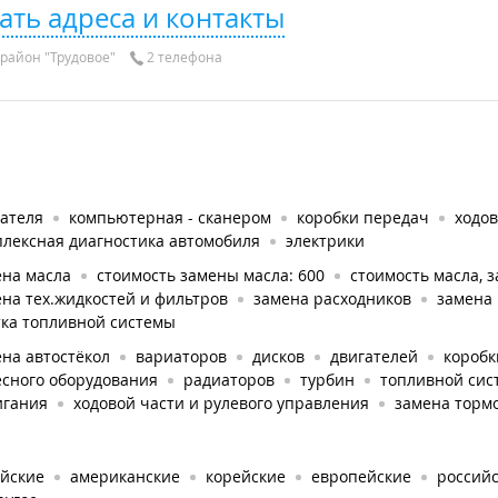
ать адреса и контакты
район "Трудовое"
2 телефона
гателя
компьютерная - сканером
коробки передач
ходов
плексная диагностика автомобиля
электрики
ена масла
стоимость замены масла: 600
стоимость масла, з
на тех.жидкостей и фильтров
замена расходников
замена
тка топливной системы
на автостёкол
вариаторов
дисков
двигателей
коробк
есного оборудования
радиаторов
турбин
топливной сис
игания
ходовой части и рулевого управления
замена торм
айские
американские
корейские
европейские
россий